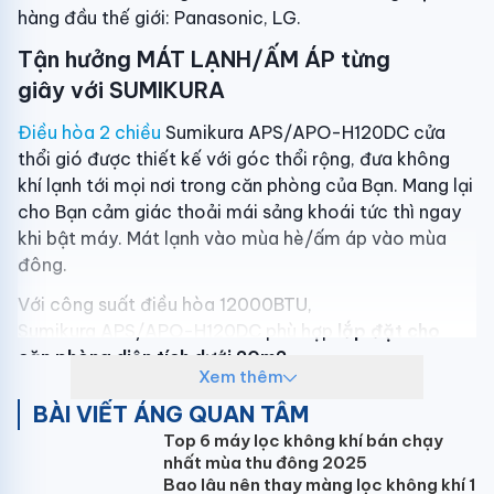
hàng đầu thế giới: Panasonic, LG.
Tận hưởng MÁT LẠNH/ẤM ÁP từng
giây với SUMIKURA
Điều hòa 2 chiều
Sumikura APS/APO-H120DC cửa
thổi gió được thiết kế với góc thổi rộng, đưa không
khí lạnh tới mọi nơi trong căn phòng của Bạn. Mang lại
cho Bạn cảm giác thoải mái sảng khoái tức thì ngay
khi bật máy. Mát lạnh vào mùa hè/ấm áp vào mùa
đông.
Với công suất điều hòa 12000BTU,
Sumikura APS/APO-H120DC phù hợp
lắp đặt cho
căn phòng diện tích dưới 20m2
.
Xem thêm
Hơn nữa, máy còn được tranh bị những tính năng ưu
BÀI VIẾT ÁNG QUAN TÂM
việt...
Top 6 máy lọc không khí bán chạy
Điều hòa Sumikura Inverter tiết kiệm điện
nhất mùa thu đông 2025
Bao lâu nên thay màng lọc không khí 1