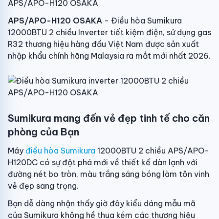
APS/APO-H120 OSAKA
APS/APO-H120 OSAKA
- Điều hòa Sumikura
12000BTU 2 chiều Inverter tiết kiệm điện, sử dụng gas
R32 thương hiệu hàng đầu Việt Nam được sản xuất
nhập khẩu chính hãng Malaysia ra mắt mới nhất 2026.
Sumikura mang đến vẻ đẹp tinh tế cho căn
phòng của Bạn
Máy
điều hòa Sumikura
12000BTU 2 chiều APS/APO-
H120DC có sự đột phá mới về thiết kế dàn lạnh với
đường nét bo tròn, màu trắng sáng bóng làm tôn vinh
vẻ đẹp sang trọng.
Bạn dễ dàng nhận thấy giờ đây kiểu dáng mẫu mã
của Sumikura không hề thua kém các thương hiệu