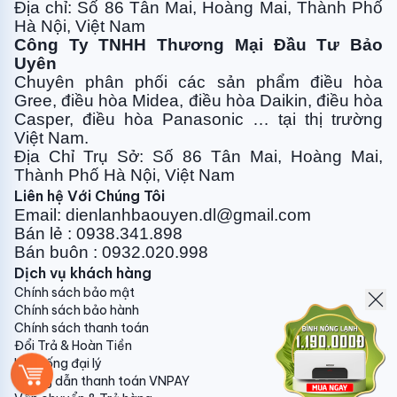
Địa chỉ: Số 86 Tân Mai, Hoàng Mai, Thành Phố
Vì thế: Với điều hòa Sumikura 12000 BTU APS/APO-
Hà Nội, Việt Nam
H120DC Bạn sẽ có cơ hội tuyệt vời để trải nghiệm tiện
Công Ty TNHH Thương Mại Đầu Tư Bảo
ích đẳng cấp trên.
Uyên
Chuyên phân phối các sản phẩm điều hòa
Chế độ AUTO CLEAN không sợ Vi khuẩn,
Gree, điều
hòa Midea, điều hòa Daikin, điều hòa
Vi rút & Nấm mốc.
Casper, điều hòa
Panasonic … tại thị trường
Việt Nam.
Điều hòa Sumikura APS/APO-H120DC được trang
Địa Chỉ Trụ Sở: Số 86 Tân Mai, Hoàng Mai,
Thành Phố Hà Nội, Việt Nam
bị bộ lọc carbon hoạt tính có khả năng khử mùi khó
Liên hệ Với Chúng Tôi
chịu trong không khí mang lại cảm giác không khí
Email: dienlanhbaouyen.dl@gmail.com
trong lành.
Bán lẻ : 0938.341.898
Ngoài ra máy
điều hòa 12000
BTU Sumikura
Bán buôn : 0932.020.998
APS/APO-H120DC với chế độ auto clean - tự làm
Dịch vụ khách hàng
sạch: sau khi tắt máy ở chế độ làm lạnh, quạt vẫn tiếp
Chính sách bảo mật
Chính sách bảo hành
tục quay trong vòng 3 phút để làm khô nước còn
Chính sách thanh toán
đọng trên dàn tản nhiệt để tránh ẩm mốc.
Đổi Trả & Hoàn Tiền
Hệ thống đại lý
Điều hòa Sumikura sử dụng gas R32 tiên
Hướng dẫn thanh toán VNPAY
tiến nhất