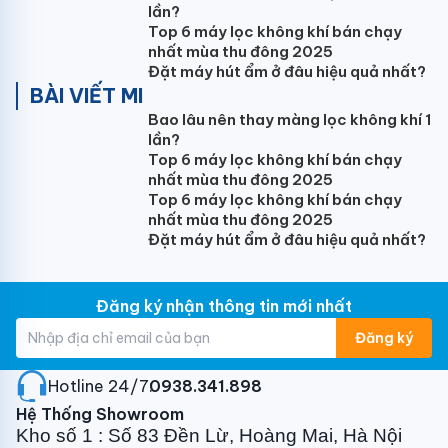
vượt trội
lần?
Top 6 máy lọc không khí bán chạy
Điều hòa Inverter
là công nghệ cao cấp nhất hiện nay
nhất mùa thu đông 2025
mà bất kỳ hãng điều hòa nào cũng muốn trang bị cho
Đặt máy hút ẩm ở đâu hiệu quả nhất?
phân khúc sản phẩm cao cấp của mình bởi những ưu
BÀI VIẾT MI
điểm mà nó mang lại:
Bao lâu nên thay màng lọc không khí 1
lần?
+ Tiết kiệm điện năng tới 30% đồng nghĩa với Bạn sẽ
Top 6 máy lọc không khí bán chạy
tiết kiệm được 30% số tiền phải thanh toán hàng
nhất mùa thu đông 2025
tháng nếu dùng máy điều hòa thông thường.
Top 6 máy lọc không khí bán chạy
nhất mùa thu đông 2025
+ Biên độ chênh lệch nhiệt độ rất thấp chỉ 0.50C
Đặt máy hút ẩm ở đâu hiệu quả nhất?
mang đến cảm giác thoải mái thư giãn dễ chịu
+ Máy vận hành êm ái mang đến không gian cực kỳ
Đăng ký nhận thông tin mới nhất
yên tĩnh cho bạn phút giây nghỉ ngơi tuyệt vời.
Đăng ký
Hotline 24/7:
0938.341.898
=>>> Tham khảo thêm bài viết:
Điều hòa Inverter có
Hệ Thống Showroom
tốn điện không
?
Kho số 1 : Số 83 Đền Lừ, Hoàng Mai, Hà Nội