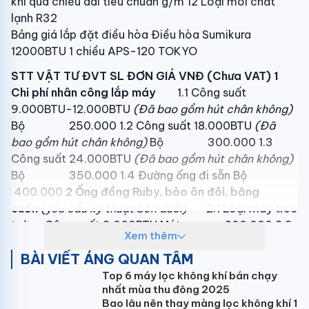
khi quá chiều dài tiêu chuẩn g/m 12 Loại môi chất
lạnh R32
Bảng giá lắp đặt điều hòa Điều hòa Sumikura
12000BTU 1 chiều APS-120 TOKYO
STT
VẬT TƯ
ĐVT
SL
ĐƠN GIÁ VNĐ
(Chưa VAT)
1
Chi phí nhân công lắp máy
1.1 Công suất
9.000BTU-12.000BTU
(Đã bao gồm hút chân không)
Bộ 250.000 1.2 Công suất 18.000BTU
(Đã
bao gồm hút chân không)
Bộ 300.000 1.3
Công suất 24.000BTU
(Đã bao gồm hút chân không)
Bộ 350.000 1.4 Đường ống đi sẵn Bộ
400.000
2
Ống đồng Ruby, bảo ôn đôi, băng
cuốn
(yêu cầu kỹ thuật bên dưới)
2.1 Loại máy treo
tường Công suất 9.000BTU Mét 200.000 2.2
Xem thêm
Loại máy treo tường Công suất 12.000BTU Mét
BÀI VIẾT ÁNG QUAN TÂM
220.000 2.3 Loại máy treo tường Công suất
18.000BTU Mét 240.000 2.4 Loại máy treo
Top 6 máy lọc không khí bán chạy
nhất mùa thu đông 2025
tường Công suất 24.000BTU Mét 260.000
3
Bao lâu nên thay màng lọc không khí 1
Giá đỡ cục nóng
3.1 Giá treo tường Công suất