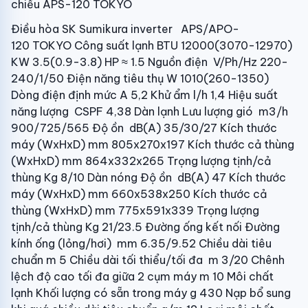
chiều APS-120 TOKYO
Điều hòa SK Sumikura inverter APS/APO-
120 TOKYO Công suất lạnh BTU 12000(3070-12970)
KW 3.5(0.9-3.8) HP ≈ 1.5 Nguồn điện V/Ph/Hz 220-
240/1/50 Điện năng tiêu thụ W 1010(260-1350)
Dòng điện định mức A 5,2 Khử ẩm l/h 1,4 Hiệu suất
năng lượng CSPF 4,38 Dàn lạnh Lưu lượng gió m3/h
900/725/565 Độ ồn dB(A) 35/30/27 Kích thước
máy (WxHxD) mm 805x270x197 Kích thước cả thùng
(WxHxD) mm 864x332x265 Trọng lượng tịnh/cả
thùng Kg 8/10 Dàn nóng Độ ồn dB(A) 47 Kích thước
máy (WxHxD) mm 660x538x250 Kích thước cả
thùng (WxHxD) mm 775x591x339 Trọng lượng
tịnh/cả thùng Kg 21/23.5 Đường ống kết nối Đường
kính ống (lỏng/hơi) mm 6.35/9.52 Chiều dài tiêu
chuẩn m 5 Chiều dài tối thiểu/tối đa m 3/20 Chênh
lệch độ cao tối đa giữa 2 cụm máy m 10 Môi chất
lạnh Khối lượng có sẵn trong máy g 430 Nạp bổ sung