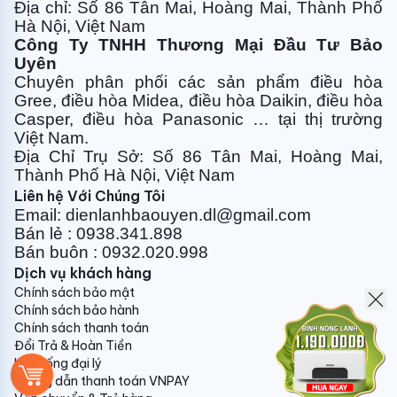
đường ống
(Đã qua sử dụng - thổi gas hoặc Nitơ)
Bộ
Địa chỉ: Số 86 Tân Mai, Hoàng Mai, Thành Phố
Hà Nội, Việt Nam
200.000 7.3 Chi phí bảo dưỡng máy
(Chưa bao
Công Ty TNHH Thương Mại Đầu Tư Bảo
gồm chi phí nạp gas nếu có)
Bộ 200.000 7.4
Uyên
Chi phí khoan rút lõi tường gạch 10-20cm
(Không áp
Chuyên phân phối các sản phẩm điều hòa
dụng trường hợp khoan bê tông)
Bộ 150.000
Gree, điều
hòa Midea, điều hòa Daikin, điều hòa
7.5 Chi phí nạp gas
(R410A, R32)
7.000
Casper, điều hòa
Panasonic … tại thị trường
Quý khách hàng lưu ý:
Việt Nam.
Địa Chỉ Trụ Sở: Số 86 Tân Mai, Hoàng Mai,
- Giá trên chưa bao gồm thuế VAT 10%;
Thành Phố Hà Nội, Việt Nam
Liên hệ Với Chúng Tôi
- Ống đồng dày
0,61mm
cho ống Ø6,Ø10,Ø12; - Ống
Email: dienlanhbaouyen.dl@gmail.com
đồng dày
0,71mm
cho ống Ø16,Ø19;
Bán lẻ : 0938.341.898
- Các hãng điều hòa chỉ áp dụng bảo hành sản phẩm
Bán buôn : 0932.020.998
khi sử dụng lắp đặt bảo ôn đôi (
mỗi ống đồng đi riêng
Dịch vụ khách hàng
1 đường bảo ôn
);
Chính sách bảo mật
Chính sách bảo hành
-
Nhân công lắp đặt đã bao gồm HÚT CHÂN
Chính sách thanh toán
KHÔNG bằng máy chuyên dụng
(Đảm bảo hiệu suất
Đổi Trả & Hoàn Tiền
Hệ thống đại lý
làm lạnh tối ưu, vận hành êm...)
Hướng dẫn thanh toán VNPAY