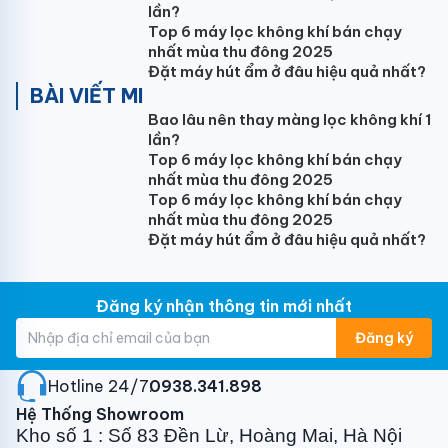
lần?
9.000BTU-12.000BTU
(Loại thông dụng)
Bộ
Top 6 máy lọc không khí bán chạy
90.000 3.2 Giá treo tường Công suất 18.000BTU
nhất mùa thu đông 2025
(Loại thông dụng)
Bộ 120.000 3.3 Giá treo
Đặt máy hút ẩm ở đâu hiệu quả nhất?
BÀI VIẾT MI
tường Công suất 24.000BTU
(
GIÁ ĐẠI
)
Bộ 250.000
3.4 Giá dọc máy treo tường
(Tùy theo địa hình mới sử
Bao lâu nên thay màng lọc không khí 1
lần?
dụng)
Bộ 300.000
4
Dây điện
4.1 Dây điện
Top 6 máy lọc không khí bán chạy
2x1.5mm Trần Phú Mét 20.000 4.2 Dây điện
nhất mùa thu đông 2025
2x2.5mm Trần Phú Mét 27.000
5
Ống nước
Top 6 máy lọc không khí bán chạy
5.1 Ống thoát nước mềm Mét 10.000 5.2
nhất mùa thu đông 2025
Ống thoát nước cứng PVC Ø21 Mét 20.000
Đặt máy hút ẩm ở đâu hiệu quả nhất?
5.3 Ống thoát nước cứng PVC Ø21 + Bảo ôn Mét
40.000
6
Chi phí khác
6.1 Aptomat 1 pha
Đăng ký nhận thông tin mới nhất
Cái 90.000 6.2 Nhân công đục tường đi ống
gas, ống nước âm tường Mét 70.000 6.3 Vật
Đăng ký
tư phụ
(băng dính, que hàn, đai, ốc vít, bu lông..)
Bộ
50.000
7
Chi phí phát sinh khác (nếu có)
Hotline 24/7:
0938.341.898
7.1 Chi phí nhân công tháo máy
(Địa hình thông
Hệ Thống Showroom
thường)
Bộ 150.000 7.2 Chi phí làm sạch
Kho số 1 : Số 83 Đền Lừ, Hoàng Mai, Hà Nội