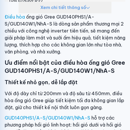
Gas sử dụng:
R32
Xem chi tiết thông số
Lưu lượng gió dàn lạnh:
2.200 m3/giờ
Điều hòa
ống gió Gree GUD140PHS1/A-
S/GUD140W1/NhA-S là dòng sản phẩm thương mại 2
Độ ồn dàn lạnh:
46/45/44/42 dB(A)
chiều với công nghệ inverter tiên tiến, sẽ mang đến
giải pháp làm mát và sưởi ấm hiệu quả, tiết kiệm năng
Độ ồn dàn nóng:
59 dB(A)
lượng, thích hợp cho các không gian lớn như tòa nhà,
Thông số kích thước/Lắp đặt
văn phòng, và nhà xưởng.
Kiểu lắp đặt:
Âm trần nối ống gió
Ưu điểm nổi bật của điều hòa ống gió Gree
GUD140PHS1/A-S/GUD140W1/NhA-S
Kích thước dàn lạnh:
134cm x 65.5cm x 26cm
(Dài x rộng x dày)
Thiết kế nhỏ gọn, dễ lắp đặt
Khối lượng dàn lạnh:
43kg
Với độ dày chỉ từ 200mm và độ sâu từ 450mm, điều
hòa ống gió Gree giúp tiết kiệm tối đa không gian lắp
Kích thước dàn nóng:
đặt, giữ cho thiết kế nội thất luôn gọn gàng.
94cm x 82cm x 37cm
(Ngang x cao x sâu)
GUD140PHS1/A-S/GUD140W1/NhA-S
hỗ trợ các
Khối lượng dàn nóng:
69kg
phương pháp hồi gió linh hoạt: hồi gió dưới và hồi gió