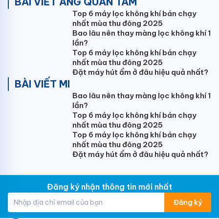
BÀI VIẾT ÁNG QUAN TÂM
lắp đặt, đảm bảo luồng gió được phân bố đều đặn.
Top 6 máy lọc không khí bán chạy
nhất mùa thu đông 2025
Dàn bay hơi hình chữ V tối ưu
Bao lâu nên thay màng lọc không khí 1
lần?
Dàn bay hơi của điều hòa Gree được thiết kế hình chữ
Top 6 máy lọc không khí bán chạy
V giúp tăng cường khả năng trao đổi nhiệt, giảm thất
nhất mùa thu đông 2025
thoát nhiệt, góp phần nâng cao hiệu suất làm lạnh và
Đặt máy hút ẩm ở đâu hiệu quả nhất?
sưởi ấm của máy.
BÀI VIẾT MI
Bao lâu nên thay màng lọc không khí 1
Sử dụng gas R32 thân thiện với môi trường
lần?
Top 6 máy lọc không khí bán chạy
Gas R32 mang lại hiệu suất làm lạnh cao hơn gas
nhất mùa thu đông 2025
R410A khoảng 1.6 lần và gas R22 đến 6.1 lần sẽ giúp
Top 6 máy lọc không khí bán chạy
tiết kiệm điện năng và rất thân thiện với môi trường,
nhất mùa thu đông 2025
giảm thiểu tác động xấu đến hệ sinh thái.
Đặt máy hút ẩm ở đâu hiệu quả nhất?
Lưu ý:
Hình ảnh sản phẩm chỉ có tính chất minh họa,
chi tiết sản phẩm, màu sắc, thiết kế và thông số kỹ
Đăng ký nhận thông tin mới nhất
thuật có thể thay đổi tùy theo sản phẩm thực tế mà
Đăng ký
không cần thông báo trước.