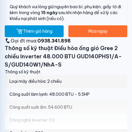
Quý khách vui lòng giữ nguyên bao bì, phụ kiện, giấy tờ đi
kèm trong vòng
15 ngày
sau khi nhận hàng để xử lý các
khiếu nại phát sinh (nếu có).
Thêm giỏ hàng
Mua ngay
Gọi đt mua:
0938.341.898
Thông số kỹ thuật Điều hòa ống gió Gree 2
chiều Inverter 48.000 BTU GUD140PHS1/A-
S/GUD140W1/NhA-S
Thông số kỹ thuật
Loại máy điều hòa:
2 chiều
Công suất làm lạnh:
48.000 BTU - 5.5HP
Công suất sưởi ấm:
54.600 BTU
Công nghệ Inverter:
Có