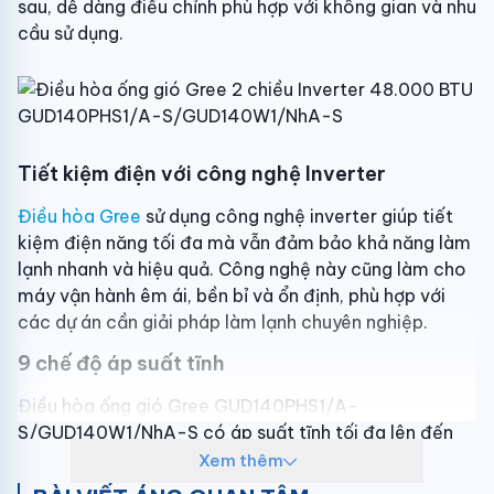
sau, dễ dàng điều chỉnh phù hợp với không gian và nhu
Nguồn điện áp:
380-415V/3 pha/50Hz
cầu sử dụng.
Kích thước ống đồng (lỏng/gas):
Lỏng/Khí
(9.5/15.8)
Xuất xứ & Bảo hành
Thương hiệu:
Gree
Tiết kiệm điện với công nghệ Inverter
Xuất xứ thương hiệu:
Trung Quốc
Điều hòa Gree
sử dụng công nghệ inverter giúp tiết
Sản xuất tại:
Trung Quốc
kiệm điện năng tối đa mà vẫn đảm bảo khả năng làm
lạnh nhanh và hiệu quả. Công nghệ này cũng làm cho
Bảo hành:
3 năm theo chính sách Hãng
máy vận hành êm ái, bền bỉ và ổn định, phù hợp với
các dự án cần giải pháp làm lạnh chuyên nghiệp.
9 chế độ áp suất tĩnh
Điều hòa ống gió Gree GUD140PHS1/A-
S/GUD140W1/NhA-S có áp suất tĩnh tối đa lên đến
200Pa với 9 chế độ áp suất tĩnh khác nhau sẽ đáp
Xem thêm
ứng được các yêu cầu đa dạng của từng không gian