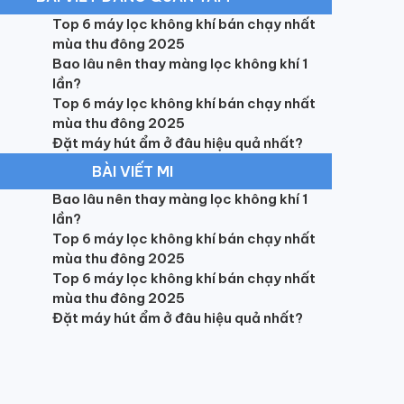
ích thước/Lắp đặt
Top 6 máy lọc không khí bán chạy nhất
 đặt:
Âm trần nối ống gió
mùa thu đông 2025
Bao lâu nên thay màng lọc không khí 1
ớc dàn lạnh:
lần?
 65.5cm x 26cm
(Dài x rộng x dày)
Top 6 máy lọc không khí bán chạy nhất
mùa thu đông 2025
ng dàn lạnh:
43kg
Đặt máy hút ẩm ở đâu hiệu quả nhất?
BÀI VIẾT MI
ớc dàn nóng:
82cm x 37cm
(Ngang x cao x sâu)
Bao lâu nên thay màng lọc không khí 1
lần?
ng dàn nóng:
65kg
Top 6 máy lọc không khí bán chạy nhất
mùa thu đông 2025
iện áp:
220V - 240V / 50Hz - 60Hz
Top 6 máy lọc không khí bán chạy nhất
mùa thu đông 2025
Bảo hành
Đặt máy hút ẩm ở đâu hiệu quả nhất?
thương hiệu:
Trung Quốc
 tại:
Trung Quốc