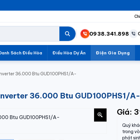
Ch
0938.341.898
Danh Sách Điều Hòa
Điều Hòa Dự Án
Điện Gia Dụng
u Inverter 36.000 Btu GUD100PHS1/A-
iều Inverter 36.000 Btu GUD100PHS
Giá: 
Quý khác
trong v
phát sin