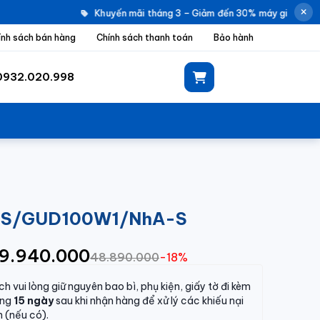
Khuyến mãi tháng 3 – Giảm đến 30% máy giặt Elect
ính sách bán hàng
Chính sách thanh toán
Bảo hành
0932.020.998
1/A-S/GUD100W1/NhA-S
39.940.000
48.890.000
-18%
h vui lòng giữ nguyên bao bì, phụ kiện, giấy tờ đi kèm
òng
15 ngày
sau khi nhận hàng để xử lý các khiếu nại
h (nếu có).