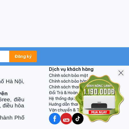
h:
3 năm theo chính sách Hãng
Đăng ký
Dịch vụ khách hàng
Chính sách bảo mật
hố Hà Nội,
Chính sách bảo hành
Chính sách thanh toán
Đổi Trả & Hoàn Tiền
yên
Hệ thống đại lý
ree, điều
Hướng dẫn thanh toán VNPAY
, điều hòa
Vận chuyển & Trả hàng
Thành Phố