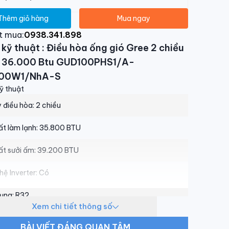
Thêm giỏ hàng
Mua ngay
t mua:
0938.341.898
kỹ thuật : Điều hòa ống gió Gree 2 chiều
r 36.000 Btu GUD100PHS1/A-
00W1/NhA-S
ỹ thuật
 điều hòa:
2 chiều
t làm lạnh:
35.800 BTU
ất sưởi ấm:
39.200 BTU
ệ Inverter:
Có
dụng:
R32
Xem chi tiết thông số
g gió dàn lạnh:
1.700/1.600/1.400/1.200 m3/h
BÀI VIẾT ĐÁNG QUAN TÂM