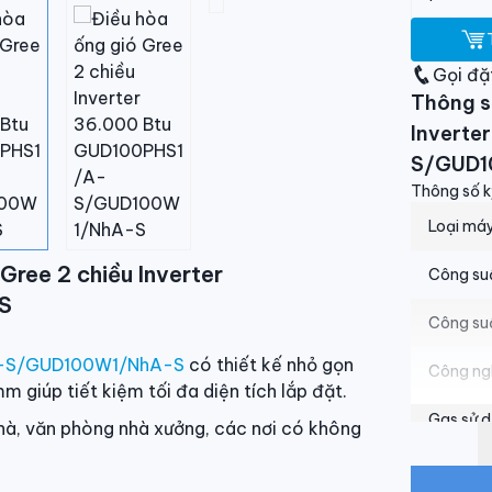
Gọi đặ
Thông s 
Inverte
S/GUD1
Thông số k
Loại máy
Gree 2 chiều Inverter
Công suấ
S
Công su
A-S/GUD100W1/NhA-S
có thiết kế nhỏ gọn
Công ngh
 giúp tiết kiệm tối đa diện tích lắp đặt.
Gas sử 
hà, văn phòng nhà xưởng, các nơi có không
Lưu lượn