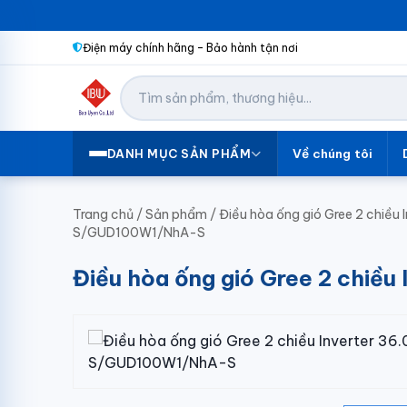
Điện máy chính hãng – Bảo hành tận nơi
Về chúng tôi
DANH MỤC SẢN PHẨM
Trang chủ
/
Sản phẩm
/
Điều hòa ống gió Gree 2 chiề
S/GUD100W1/NhA-S
Điều hòa ống gió Gree 2 ch