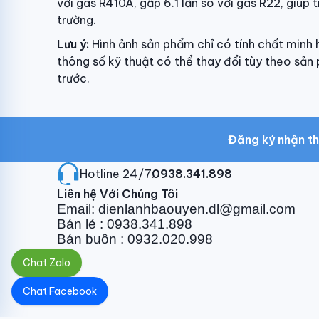
với gas R410A, gấp 6.1 lần so với gas R22, giúp 
trường.
Lưu ý:
Hình ảnh sản phẩm chỉ có tính chất minh h
thông số kỹ thuật có thể thay đổi tùy theo sả
trước.
Đăng ký nhận th
Hotline 24/7:
0938.341.898
Liên hệ Với Chúng Tôi
Email: dienlanhbaouyen.dl@gmail.com
Bán lẻ : 0938.341.898
Bán buôn : 0932.020.998
Chat Zalo
Chat Facebook