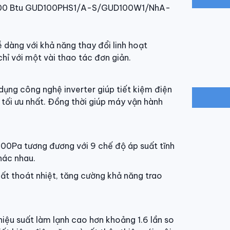
Thông số k
Kiểu lắp
Kích thư
ễ dàng với khả năng thay đổi linh hoạt
134cm x
chỉ với một vài thao tác đơn giản.
Khối lượ
 công nghệ inverter giúp tiết kiệm điện
Kích thư
tối ưu nhất. Đồng thời giúp máy vận hành
94cm x 
Khối lượ
200Pa tương đương với 9 chế độ áp suất tĩnh
Nguồn đ
hác nhau.
Xuất xứ & 
thất thoát nhiệt, tăng cường khả năng trao
Xuất xứ 
Sản xuất
ệu suất làm lạnh cao hơn khoảng 1.6 lần so