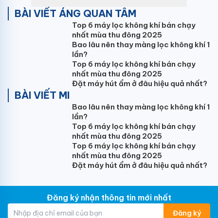
Chế độ áp suất tĩnh đa dạng
BÀI VIẾT ÁNG QUAN TÂM
Điều hòa Gree
hỗ trợ áp suất tĩnh lên đến 200Pa với 9
Top 6 máy lọc không khí bán chạy
nhất mùa thu đông 2025
chế độ khác nhau sẽ đáp ứng yêu cầu của các dự án
Bao lâu nên thay màng lọc không khí 1
lớn nhỏ, đảm bảo hiệu quả làm mát đồng đều trong
lần?
không gian rộng.
Top 6 máy lọc không khí bán chạy
nhất mùa thu đông 2025
Dàn bay hơi hình chữ V sẽ tăng hiệu quả trao
Đặt máy hút ẩm ở đâu hiệu quả nhất?
đổi nhiệt
BÀI VIẾT MI
Bao lâu nên thay màng lọc không khí 1
Điều hòa thiết kế dàn bay hơi được thiết kế hình chữ
lần?
V giúp giảm thất thoát nhiệt, tăng khả năng làm lạnh
Top 6 máy lọc không khí bán chạy
và nâng cao hiệu quả trao đổi nhiệt, phù hợp với các
nhất mùa thu đông 2025
công trình yêu cầu cao về hiệu năng.
Top 6 máy lọc không khí bán chạy
nhất mùa thu đông 2025
Môi chất lạnh R32 cho hiệu suất vượt trội, bảo
Đặt máy hút ẩm ở đâu hiệu quả nhất?
vệ môi trường
Điều hòa sử dụng gas R32 với hiệu suất làm lạnh cao
Đăng ký nhận thông tin mới nhất
hơn 1.6 lần so với gas R410A và gấp 6.1 lần so với gas
Đăng ký