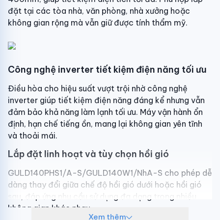
Nguồn điện áp:
220V/50Hz
đặt tại các tòa nhà, văn phòng, nhà xưởng hoặc
không gian rộng mà vẫn giữ được tính thẩm mỹ.
Kích thước ống đồng (lỏng/gas):
9.5/15.8
Xuất xứ & Bảo hành
Thương hiệu:
Gree
Công nghệ inverter tiết kiệm điện năng tối ưu
Xuất xứ thương hiệu:
Trung Quốc
Điều hòa cho hiệu suất vượt trội nhờ công nghệ
inverter giúp tiết kiệm điện năng đáng kể nhưng vẫn
Sản xuất tại:
Trung Quốc
đảm bảo khả năng làm lạnh tối ưu. Máy vận hành ổn
định, hạn chế tiếng ồn, mang lại không gian yên tĩnh
Bảo hành:
3 năm theo chính sách Hãng
và thoải mái.
Lắp đặt linh hoạt và tùy chọn hồi gió
GULD140PHS1/A-S/GULD140W1/NhA-S cho phép dễ
dàng thay đổi giữa chế độ hồi gió dưới hoặc hồi gió
sau, đáp ứng nhu cầu sử dụng đa dạng trong nhiều
không gian khác nhau.
Xem thêm