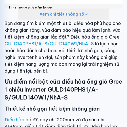
Lưu lượng gió dàn lạnh:
2.200/2.000/1.800/1.500 m3/giờ
Xem chi tiết thông số
Bạn đang tìm kiếm một thiết bị điều hòa phù hợp cho
Độ ồn dàn lạnh:
44/43/41/39 dB(A)
không gian rộng, vừa đảm bảo hiệu quả làm lạnh, vừa
tiết kiệm không gian lắp đặt? Điều hòa ống gió Gree
Độ ồn dàn nóng:
58 dB(A)
GULD140PHS1/A-S/GULD140W1/NhA-S
là lựa chọn
Thông số kích thước/Lắp đặt
hoàn hảo dành cho bạn. Với thiết kế nhỏ gọn, công
Kiểu lắp đặt:
Âm trần nối ống gió
nghệ inverter hiện đại, sản phẩm này không chỉ giúp
tiết kiệm năng lượng mà còn mang lại trải nghiệm sử
Kích thước dàn lạnh:
dụng tiện lợi, bền bỉ.
134cm x 65.5cm x 26cm
(Dài x rộng x dày)
Ưu điểm nổi bật của điều hòa ống gió Gree
Khối lượng dàn lạnh:
43kg
1 chiều Inverter GULD140PHS1/A-
S/GULD140W1/NhA-S
Kích thước dàn nóng:
94cm x 82cm x 37cm
(Ngang x cao x sâu)
Thiết kế nhỏ gọn tiết kiệm không gian
Khối lượng dàn nóng:
69kg
Điều hòa
có độ dày chỉ 200mm và độ sâu chỉ
450mm, giúp tiết kiệm diện tích tối đa. Phù hợp lắp