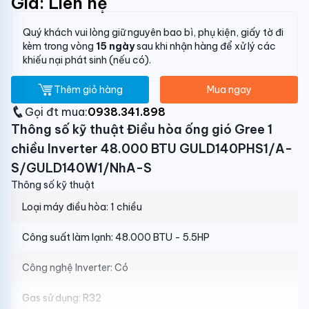
Giá: Liên hệ
Quý khách vui lòng giữ nguyên bao bì, phụ kiện, giấy tờ đi
kèm trong vòng
15 ngày
sau khi nhận hàng để xử lý các
khiếu nại phát sinh (nếu có).
Thêm giỏ hàng
Mua ngay
Gọi đt mua:
0938.341.898
Thông số kỹ thuật Điều hòa ống gió Gree 1
chiều Inverter 48.000 BTU GULD140PHS1/A-
S/GULD140W1/NhA-S
Thông số kỹ thuật
Loại máy điều hòa:
1 chiều
Công suất làm lạnh:
48.000 BTU - 5.5HP
Công nghệ Inverter:
Có
Gas sử dụng:
R32