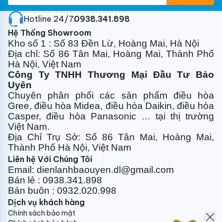
R22. Đồng thời, gas R32 thân thiện với môi trường,
giảm thiểu khí thải độc hại, góp phần vào xu hướng
Hotline 24/7:
0938.341.898
sống xanh bền vững.
Hệ Thống Showroom
Kho số 1 : Số 83 Đền Lừ, Hoàng Mai, Hà Nội
Lưu ý:
Hình ảnh sản phẩm chỉ có tính chất minh họa,
Địa chỉ: Số 86 Tân Mai, Hoàng Mai, Thành Phố
chi tiết sản phẩm, màu sắc, thiết kế và thông số kỹ
Hà Nội, Việt Nam
thuật có thể thay đổi tùy theo sản phẩm thực tế mà
Công Ty TNHH Thương Mại Đầu Tư Bảo
không cần thông báo trước.
Uyên
Chuyên phân phối các sản phẩm điều hòa
Gree, điều
hòa Midea, điều hòa Daikin, điều hòa
Casper, điều hòa
Panasonic … tại thị trường
Việt Nam.
Địa Chỉ Trụ Sở: Số 86 Tân Mai, Hoàng Mai,
Thành Phố Hà Nội, Việt Nam
Liên hệ Với Chúng Tôi
Email: dienlanhbaouyen.dl@gmail.com
Bán lẻ : 0938.341.898
Bán buôn : 0932.020.998
Dịch vụ khách hàng
Chính sách bảo mật