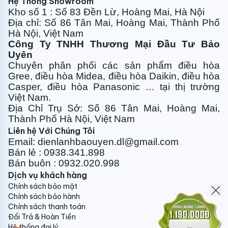
Hệ Thống Showroom
nay mang lại lợi ích thiết thực cho người tiêu dùng
Kho số 1 : Số 83 Đền Lừ, Hoàng Mai, Hà Nội
bao gồm:
Tiết kiệm điện năng (tiết kiệm chi phí hóa
Địa chỉ: Số 86 Tân Mai, Hoàng Mai, Thành Phố
đơn tiền điện hàng tháng), vận hành êm ái, biên độ
Hà Nội, Việt Nam
Công Ty TNHH Thương Mại Đầu Tư Bảo
thay đổi nhiệt độ thấp mang đến sự thoải mái dễ chịu
Uyên
và giúp gia tăng tuổi thọ của sản phẩm
. Chính vì
Chuyên phân phối các sản phẩm điều hòa
thế mà hầu hết các hãng điều hòa đều tích hợp công
Gree, điều
hòa Midea, điều hòa Daikin, điều hòa
nghệ này cho các sản phẩm cao cấp nhất của mình.
Casper, điều hòa
Panasonic … tại thị trường
Hiện tại với sản phẩm máy điều hòa nối ống gió
Việt Nam.
inverter thì chỉ Daikin FBFC100DVM và Panasonic
S-
Địa Chỉ Trụ Sở: Số 86 Tân Mai, Hoàng Mai,
34PF2H5-8
được trang bị công nghệ tiên tiến mới
Thành Phố Hà Nội, Việt Nam
nhất này.
Liên hệ Với Chúng Tôi
Email: dienlanhbaouyen.dl@gmail.com
Điều khiển dây kèm theo
Bán lẻ : 0938.341.898
Bán buôn : 0932.020.998
Điều hòa nối ống gió Panasonic 48000BTU 1 chiều S-
Dịch vụ khách hàng
48PF2H5-8 được trang bị điều khiển dây kèm theo
Chính sách bảo mật
thiết kế thân thiện dễ dàng sử dụng, tích hợp nhiều
Chính sách bảo hành
chế độ cài đặt giúp kiểm soát hướng gió và chất
Chính sách thanh toán
Đổi Trả & Hoàn Tiền
lượng không khí như mong muốn và cài đặt hẹn giờ
Hệ thống đại lý