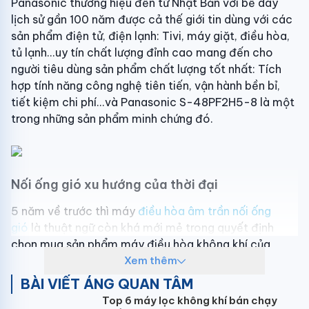
Panasonic thương hiệu đến từ Nhật Bản với bề dày
lịch sử gần 100 năm được cả thế giới tin dùng với các
sản phẩm điện tử, điện lạnh: Tivi, máy giặt, điều hòa,
tủ lạnh...uy tín chất lượng đỉnh cao mang đến cho
người tiêu dùng sản phẩm chất lượng tốt nhất: Tích
hợp tính năng công nghệ tiên tiến, vận hành bền bỉ,
tiết kiệm chi phí...và Panasonic S-48PF2H5-8 là một
trong những sản phẩm minh chứng đó.
Nối ống gió xu hướng của thời đại
5 năm về trước thì máy
điều hòa âm trần nối ống
gió
là thuật ngữ còn khá mới mẻ trong quyết định
chọn mua sản phẩm máy điều hòa không khí của
người tiêu dùng. Nhưng giờ đây kinh tế phát triển, kỹ
Xem thêm
thuật lắp đặt được nâng cao, nhu cầu về thẩm mỹ
BÀI VIẾT ÁNG QUAN TÂM
càng được chú trọng thì máy điều hòa nối ống gió là
Top 6 máy lọc không khí bán chạy