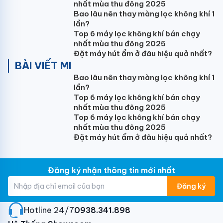
giải pháp lựa chọn tối ưu nhất cho công trình của Bạn.
nhất mùa thu đông 2025
Bao lâu nên thay màng lọc không khí 1
Với công suất 48.000BTU, Điều hòa giấu trần
lần?
Panasonic S-48PF2H5-8 phù hợp lắp đặt cho căn
Top 6 máy lọc không khí bán chạy
phòng diện tích dưới 85m2.
nhất mùa thu đông 2025
Đặt máy hút ẩm ở đâu hiệu quả nhất?
BÀI VIẾT MI
Bao lâu nên thay màng lọc không khí 1
lần?
Cửa gió thiết kế linh hoạt
Top 6 máy lọc không khí bán chạy
nhất mùa thu đông 2025
Điều hòa nối ống gió 48000BTU Panasonic S-
Top 6 máy lọc không khí bán chạy
48PF2H5-8
:
Dàn lạnh của máy và đường đi ống lắp
nhất mùa thu đông 2025
máy được giấu hoàn toàn trong trần, vị trí cửa gió
Đặt máy hút ẩm ở đâu hiệu quả nhất?
cũng như kích thước cửa gió được bố trí tùy chọn
theo nhu cầu sử dụng và thiết kế nội thất căn phòng
của Bạn. Giúp Bạn tận hưởng cảm giác mát lạnh thoải
Đăng ký nhận thông tin mới nhất
mát dễ chịu nhất.
Đăng ký
Tích hợp công nghệ Inverter tiên tiến
Hotline 24/7:
0938.341.898
Công nghệ Inverter là công nghệ tiên tiến nhất hiện