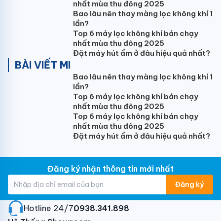
pháp lựa chọn tối ưu nhất cho công trình của Bạn.
nhất mùa thu đông 2025
Bao lâu nên thay màng lọc không khí 1
Với công suất 30.000BTU, Điều hòa giấu trần
lần?
Panasonic
S-30PF2H5-8
phù hợp lắp đặt cho căn
Top 6 máy lọc không khí bán chạy
phòng diện tích dưới 50m2: Phòng ngủ lớn, phòng
nhất mùa thu đông 2025
Đặt máy hút ẩm ở đâu hiệu quả nhất?
khách...
BÀI VIẾT MI
Bao lâu nên thay màng lọc không khí 1
lần?
Top 6 máy lọc không khí bán chạy
Cửa gió thiết kế linh hoạt
nhất mùa thu đông 2025
Top 6 máy lọc không khí bán chạy
Điều hòa nối ống gió 30000BTU Panasonic
S-
nhất mùa thu đông 2025
30PF2H5-8:
Dàn lạnh của máy và đường đi ống lắp
Đặt máy hút ẩm ở đâu hiệu quả nhất?
máy được giấu hoàn toàn trong trần, vị trí cửa gió
cũng như kích thước cửa gió được bố trí tùy chọn
theo nhu cầu sử dụng và thiết kế nội thất căn phòng
Đăng ký nhận thông tin mới nhất
của Bạn. Giúp Bạn tận hưởng cảm giác mát lạnh thoải
Đăng ký
mát dễ chịu nhất.
Hotline 24/7:
0938.341.898
Tích hợp công nghệ Inverter tiên tiến