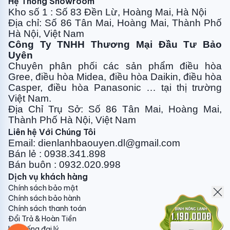
Hệ Thống Showroom
Công nghệ Inverter là công nghệ tiên tiến nhất hiện
Kho số 1 : Số 83 Đền Lừ, Hoàng Mai, Hà Nội
nay:
Ưu điểm điều hòa inverter
mang lại lợi ích cho
Địa chỉ: Số 86 Tân Mai, Hoàng Mai, Thành Phố
người tiêu dùng bao gồm:
Tiết kiệm điện năng (tiết
Hà Nội, Việt Nam
Công Ty TNHH Thương Mại Đầu Tư Bảo
kiệm chi phí hóa đơn tiền điện hàng tháng), vận hành
Uyên
êm ái, biên độ thay đổi nhiệt độ thấp mang đến sự
Chuyên phân phối các sản phẩm điều hòa
thoải mái dễ chịu và giúp gia tăng tuổi thọ của sản
Gree, điều
hòa Midea, điều hòa Daikin, điều hòa
phẩm
. Chính vì thế mà hầu hết các hãng điều hòa đều
Casper, điều hòa
Panasonic … tại thị trường
tích hợp công nghệ này cho các sản phẩm cao cấp
Việt Nam.
nhất của mình. Hiện tại với sản phẩm máy điều hòa
Địa Chỉ Trụ Sở: Số 86 Tân Mai, Hoàng Mai,
nối ống gió thì chỉ Daikin FBFC85DVM và
Thành Phố Hà Nội, Việt Nam
Panasonic
S-30PF2H5-8
được trang bị công nghệ
Liên hệ Với Chúng Tôi
Email: dienlanhbaouyen.dl@gmail.com
tiên tiến mới nhất này.
Bán lẻ : 0938.341.898
Sử dụng gas R410a thân thiện
Bán buôn : 0932.020.998
Dịch vụ khách hàng
Điều hòa âm trần nối ống gió Panasonic sử dụng môi
Chính sách bảo mật
chất làm lạnh mới gas R410a. R410a được chứng minh
Chính sách bảo hành
và công nhận là loại gas lạnh thế hệ mới có hiệu suất
Chính sách thanh toán
Đổi Trả & Hoàn Tiền
truyền nhiệt cao hơn giúp tiết kiệm điện năng, không
Hệ thống đại lý