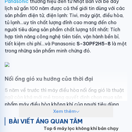
Panasonic
thương hiệu đến từ Nhật Bản với bề dày
lịch sử gần 100 năm được cả thế giới tin dùng với các
sản phẩm điện tử, điện lạnh: Tivi, máy giặt, điều hòa,
tủ lạnh...uy tín chất lượng đỉnh cao mang đến cho
người tiêu dùng sản phẩm chất lượng tốt nhất: Tích
hợp tính năng công nghệ tiên tiến, vận hành bền bỉ,
tiết kiệm chi phí...và Panasonic
S-30PF2H5-8
là một
trong những sản phẩm minh chứng đó.
Nối ống gió xu hướng của thời đại
5 năm về trước thì máy điều hòa nối ống gió là thuật
ngữ còn khá mới mẻ trong quyết định chọn mua sản
phẩm máy điều hòa không khí của người tiêu dùng.
Nhưng giờ đây kinh tế phát triển, kỹ thuật lắp đặt
Xem thêm
được nâng cao, nhu cầu về thẩm mỹ càng được chú
BÀI VIẾT ÁNG QUAN TÂM
trọng thì máy
điều hòa âm trần nối ống gió
là giải
Top 6 máy lọc không khí bán chạy