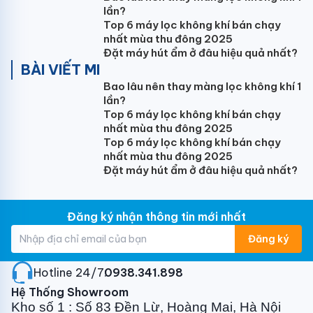
lần?
Top 6 máy lọc không khí bán chạy
nhất mùa thu đông 2025
Với công suất 21.000BTU, Điều hòa giấu trần
Đặt máy hút ẩm ở đâu hiệu quả nhất?
Panasonic
S-21PF2H5-8
phù hợp lắp đặt cho căn
BÀI VIẾT MI
phòng diện tích dưới 40m2: Phòng ngủ lớn, phòng
Bao lâu nên thay màng lọc không khí 1
khách...
lần?
Top 6 máy lọc không khí bán chạy
Cửa gió thiết kế linh hoạt
nhất mùa thu đông 2025
Top 6 máy lọc không khí bán chạy
Ưu điểm của điều hòa nối ống gió
Panasonic
S-
nhất mùa thu đông 2025
21PF2H5-8:
Dàn lạnh của máy và đường đi ống lắp
Đặt máy hút ẩm ở đâu hiệu quả nhất?
máy được giấu hoàn toàn trong trần, vị trí cửa gió
cũng như kích thước cửa gió được bố trí tùy chọn
theo nhu cầu sử dụng và thiết kế nội thất căn phòng
Đăng ký nhận thông tin mới nhất
của Bạn. Giúp Bạn tận hưởng cảm giác mát lạnh thoải
Đăng ký
mát dễ chịu nhất.
Hotline 24/7:
0938.341.898
Tích hợp công nghệ Inverter tiên tiến
Hệ Thống Showroom
Công nghệ Inverter là công nghệ tiên tiến nhất hiện
Kho số 1 : Số 83 Đền Lừ, Hoàng Mai, Hà Nội