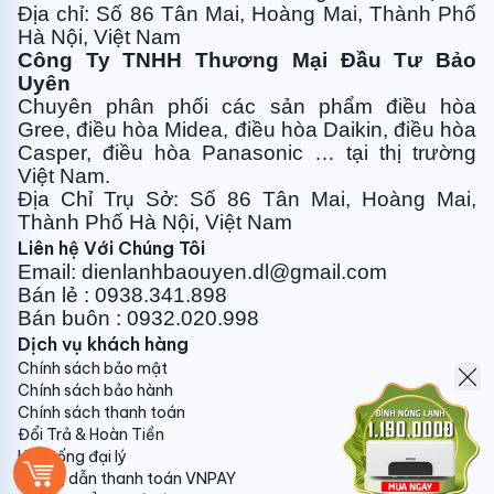
nay: 4
ưu điểm công nghệ inverter
mang lại lợi ích
Địa chỉ: Số 86 Tân Mai, Hoàng Mai, Thành Phố
cho người tiêu dùng bao gồm: Tiết kiệm điện năng
Hà Nội, Việt Nam
Công Ty TNHH Thương Mại Đầu Tư Bảo
(tiết kiệm chi phí hóa đơn tiền điện hàng tháng), vận
Uyên
hành êm ái, biên độ thay đổi nhiệt độ thấp mang đến
Chuyên phân phối các sản phẩm điều hòa
sự thoải mái dễ chịu và giúp gia tăng tuổi thọ của sản
Gree, điều
hòa Midea, điều hòa Daikin, điều hòa
phẩm. Chính vì thế mà hầu hết các hãng điều hòa đều
Casper, điều hòa
Panasonic … tại thị trường
tích hợp công nghệ này cho các sản phẩm cao cấp
Việt Nam.
nhất của mình. Hiện tại với sản phẩm máy điều hòa
Địa Chỉ Trụ Sở: Số 86 Tân Mai, Hoàng Mai,
nối ống gió thì chỉ Daikin FBA60BVMA và
Thành Phố Hà Nội, Việt Nam
Panasonic
S-21PF2H5-8
được trang bị công nghệ
Liên hệ Với Chúng Tôi
Email: dienlanhbaouyen.dl@gmail.com
tiên tiến mới nhất này.
Bán lẻ : 0938.341.898
Sử dụng gas R410a thân thiện
Bán buôn : 0932.020.998
Dịch vụ khách hàng
Điều hòa âm trần nối ống gió Panasonic sử dụng môi
Chính sách bảo mật
chất làm lạnh mới gas R410a. R410a được chứng minh
Chính sách bảo hành
và công nhận là loại gas lạnh thế hệ mới có hiệu suất
Chính sách thanh toán
Đổi Trả & Hoàn Tiền
truyền nhiệt cao hơn giúp tiết kiệm điện năng, không
Hệ thống đại lý
chứa chất gây suy giảm tầng Ozone. Vì vậy, R410a là
Hướng dẫn thanh toán VNPAY
sự lựa chọn đáng tin cậy đối với người sử dụng, nhằm