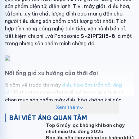
sản phẩm điện tử, điện lạnh: Tivi, máy giặt, điều hòa,
tủ lạnh...uy tín chất lượng đỉnh cao mang đến cho
người tiêu dùng sản phẩm chất lượng tốt nhất: Tích
hợp tính năng công nghệ tiên tiến, vận hành bền bỉ,
tiết kiệm chi phí...và Panasonic
S-21PF2H5-8
là một
trong những sản phẩm minh chứng đó.
Nối ống gió xu hướng của thời đại
5 năm về trước thì máy
điều hòa âm trần nối ống
gió
là thuật ngữ còn khá mới mẻ trong quyết định
chọn mua sản phẩm máy điều hòa không khí của
người tiêu dùng. Nhưng giờ đây kinh tế phát triển, kỹ
Xem thêm
thuật lắp đặt được nâng cao, nhu cầu về thẩm mỹ
BÀI VIẾT ÁNG QUAN TÂM
càng được chú trọng thì máy điều hòa nối ống gió là
Top 6 máy lọc không khí bán chạy
giải pháp lựa chọn tối ưu nhất cho công trình của Bạn.
nhất mùa thu đông 2025
Bao lâu nên thay màng lọc không khí 1