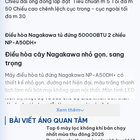
Chiều dài ống đồng lắp đặt Tiêu chuẩn m 5 Tối đa m
50 Chiều cao chênh lệch cục trong - cục ngoài tối
đa m 30
Điều hòa Nagakawa tủ đứng 50000BTU 2 chiều
NP-A50DH+
Điều hòa cây Nagakawa nhỏ gọn, sang
trọng
Máy điều hòa tủ đứng Nagakawa NP-A50DH+ có
thiết kế nhỏ gọn, đường nét hiện đại, màu trắng thanh
lịch làm nổi bật mọi không gian nội thất. Màn hình LED
hiển thị nhiệt độ và các chế độ điều khiển trên thân
dàn lạnh giúp bạn dễ dàng quan sát và sử dụng.
Xem thêm
Với công suất điều hòa cây 50000BTU,
BÀI VIẾT ÁNG QUAN TÂM
Nagakawa NP-A50DH+ phù hợp lắp đặt cho diện
Top 6 máy lọc không khí bán chạy
tích: 80-90m2, như phòng khách, Nhà hàng,
nhất mùa thu đông 2025
showroom, shop thời trang...