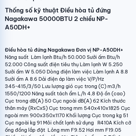
Thống số kỹ thuật Điều hòa tủ đứng
Nagakawa 50000BTU 2 chiều NP-
A50DH+
Điều hòa tủ đứng Nagakawa
Đơn vị
NP-A50DH+
Năng suất Làm lạnh Btu/h 50.000 Sưởi ấm Btu/h
52.000 Công suất điện tiêu thụ Làm lạnh W 5.250
Sưởi ấm W 5.050 Dòng điện làm việc Làm lạnh A 8.8
Sưởi ấm A 8.6 Dải điện áp làm việc V/P/Hz
345~415/3/50 Lưu lượng gió cục trong (C) m3/h
1550/1200 Năng suất tách ẩm L/h 4,8 Độ ồn (cao)
Cục trong dB(A) 50 Cục ngoài dB(A) 62 Kích thước
thân máy (RxCxS) Cục trong mm 540x410x1825 Cục
ngoài mm 900x350x1170 Khối lượng Cục trong kg 51
Cục ngoài kg 91 Môi chất lạnh sử dụng R410A Kích cỡ
ống đồng lắp đặt Lỏng mm F9.52 Hơi mm F19.05