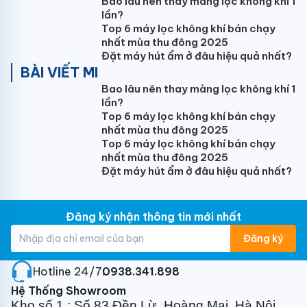
Bao lâu nên thay màng lọc không khí 1
lần?
Top 6 máy lọc không khí bán chạy
nhất mùa thu đông 2025
Điều hòa Nagakawa 2 chiều mang đến
Đặt máy hút ẩm ở đâu hiệu quả nhất?
cuộc sống 4 mùa như ý
BÀI VIẾT MI
Bao lâu nên thay màng lọc không khí 1
Máy điều hòa tủ đứng Nagakawa 2 chiều 50000BTU
lần?
NPA50DH mang đến cho Bạn cuộc sống 4 mùa như ý:
Top 6 máy lọc không khí bán chạy
Mát lạnh vào mùa hè, ấm áp vào mùa đông.
nhất mùa thu đông 2025
Top 6 máy lọc không khí bán chạy
Hơn nữa:
nhất mùa thu đông 2025
Đặt máy hút ẩm ở đâu hiệu quả nhất?
- Cửa gió thổi mạnh mẽ đưa luồng gió đi xa và đều
khắp không gian nhà bạn.
- Điều chỉnh dễ dàng các tốc độ quạt gió phù hợp với
Đăng ký nhận thông tin mới nhất
nhu cầu sử dụng của bạn.
Đăng ký
Giúp bạn tận hưởng không gian sống, làm việc vô
Hotline 24/7:
0938.341.898
cùng thoải mái và dễ chị
Hệ Thống Showroom
Kho số 1 : Số 83 Đền Lừ, Hoàng Mai, Hà Nội