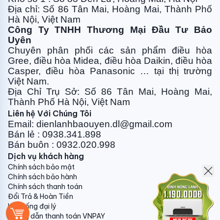
Địa chỉ: Số 86 Tân Mai, Hoàng Mai, Thành Phố
Lưới lọc khử mùi hiệu quả
Hà Nội, Việt Nam
Công Ty TNHH Thương Mại Đầu Tư Bảo
Điều hòa tủ đứng NP-A50DH+ có màng lọc ngăn bụi,
Uyên
kháng khuẩn hiệu quả giúp bảo vệ sức khỏe cho người
Chuyên phân phối các sản phẩm điều hòa
sử dụng. Chúng ta sẽ thoải mái tận hưởng không khí
Gree, điều
hòa Midea, điều hòa Daikin, điều hòa
mát lạnh trong lành cùng với điều hòa Nagakawa.
Casper, điều hòa
Panasonic … tại thị trường
Việt Nam.
Địa Chỉ Trụ Sở: Số 86 Tân Mai, Hoàng Mai,
Sử dụng môi chất lạnh R410a hiệu suất
Thành Phố Hà Nội, Việt Nam
Liên hệ Với Chúng Tôi
cao
Email: dienlanhbaouyen.dl@gmail.com
Bán lẻ : 0938.341.898
Điều hòa tủ đứng Nagakawa NP-A50DH sử dụng môi
Bán buôn : 0932.020.998
chất làm lạnh tiên tiến nhất - Gas R410A hiệu suất
Dịch vụ khách hàng
làm lạnh cao giúp tiết kiệm điện năng, không chứa
Chính sách bảo mật
chất gây suy giảm tầng Ozone thân thiện với môi
Chính sách bảo hành
trường và an toàn với người sử dụng.
Chính sách thanh toán
Đổi Trả & Hoàn Tiền
Hệ thống đại lý
Hướng dẫn thanh toán VNPAY
Điều hòa Nagakawa độ bền cao, thách