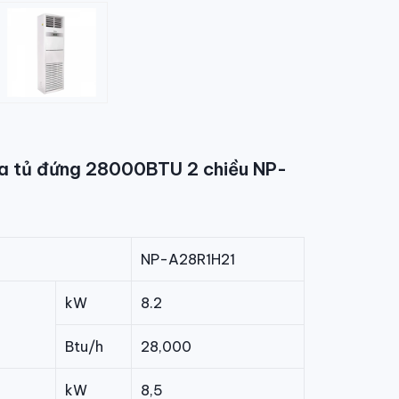
a tủ đứng 28000BTU 2 chiều NP-
NP-A28R1H21
kW
8.2
Btu/h
28,000
kW
8,5