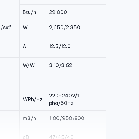
Btu/h
29,000
h/sưởi
W
2,650/2,350
A
12.5/12.0
W/W
3.10/3.62
220-240V/1
V/Ph/Hz
pha/50Hz
m3/h
1100/950/800
dB
47/45/43