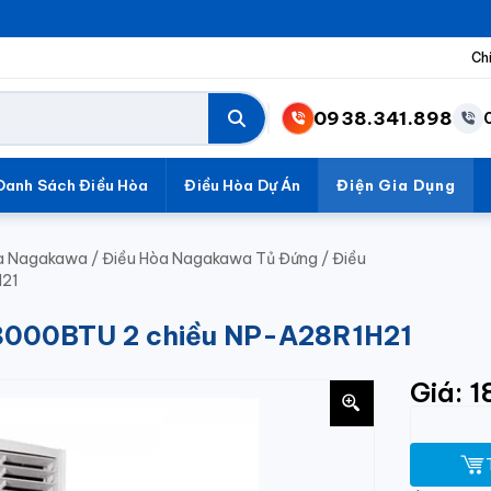
Ch
0938.341.898
Danh Sách Điều Hòa
Điều Hòa Dự Án
Điện Gia Dụng
a Nagakawa
/
Điều Hòa Nagakawa Tủ Đứng
/
Điều
H21
28000BTU 2 chiều NP-A28R1H21
Giá: 