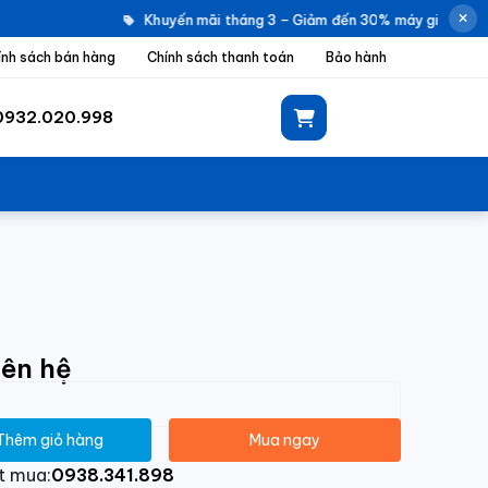
Khuyến mãi tháng 3 – Giảm đến 30% máy giặt Electr
ính sách bán hàng
Chính sách thanh toán
Bảo hành
0932.020.998
iên hệ
Thêm giỏ hàng
Mua ngay
t mua:
0938.341.898