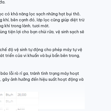
đa.
c có khả năng lọc sạch những hạt bụi thô,
 khí, bên cạnh đó, lớp lọc cũng giúp diệt trừ
 khí trong lành, tươi mát.
g tiện lợi cho bạn chùi rửa, vệ sinh sạch sẽ
chế độ vệ sinh tự động cho phép máy tự vệ
át triển của vi khuẩn và bụi bẩn bên trong,
o lỗi rò rỉ ga, tránh tình trạng máy hoạt
i, gây ảnh hưởng đến hiệu suất hoạt động và