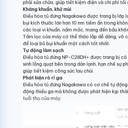
phải sửa chữa, giúp tiết kiệm điện và chi phí tối 
Kháng khuẩn, khử mùi
Điều hòa tủ đứng Nagakawa được trang bị lớp lọ
bụi kích thước lớn hơn 10 nm tiềm ẩn trong không
các loại vi khuẩn, nấm mốc, mang đến bầu không
Tấm lọc của máy có thể tháo lắp dễ dàng, vô cùn
để loại bỏ bụi khuẩn một cách tốt nhất.
Tự động làm sạch
Điều hòa tủ đứng NP-C28DH+ được trang bị cả 
sinh lồng quạt bên trong dàn lạnh, hạn chế sự ph
giúp tiết kiệm công sức lau chùi.
Phát hiện rò rỉ ga
Điều hòa tủ đứng Nagakawa có cơ chế tự động bá
động thiếu ga mà không được phát hiện kịp thờ
tuổi thọ của máy.