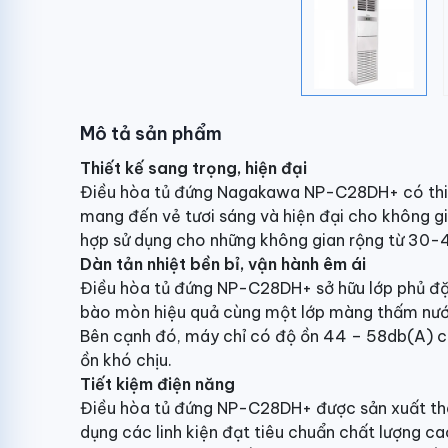
Mô tả sản phẩm
Thiết kế sang trọng, hiện đại
Điều hòa tủ đứng Nagakawa NP-C28DH+ có thiết
mang đến vẻ tươi sáng và hiện đại cho không g
hợp sử dụng cho những không gian rộng từ 30
Dàn tản nhiệt bền bỉ, vận hành êm ái
Điều hòa tủ đứng NP-C28DH+ sở hữu lớp phủ đặc
bào mòn hiệu quả cùng một lớp màng thấm nước
Bên cạnh đó, máy chỉ có độ ồn 44 – 58db(A) c
ồn khó chịu.
Tiết kiệm điện năng
Điều hòa tủ đứng NP-C28DH+ được sản xuất the
dụng các linh kiện đạt tiêu chuẩn chất lượng ca