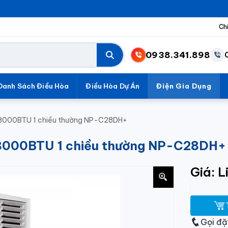
Ch
0938.341.898
Danh Sách Điều Hòa
Điều Hòa Dự Án
Điện Gia Dụng
28000BTU 1 chiều thường NP-C28DH+
28000BTU 1 chiều thường NP-C28DH+
Giá: L
Gọi đặ