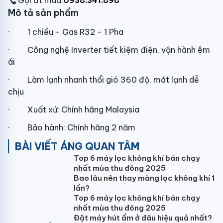
Gọi đt mua:
0938.341.898
Mô tả sản phẩm
·
1 chiều - Gas R32 - 1 Pha
·
Công nghệ Inverter tiết kiệm điện, vận hành êm
ái
·
Làm lạnh nhanh thổi gió 360 độ, mát lạnh dễ
chịu
·
Xuất xứ: Chính hãng Malaysia
·
Bảo hành: Chính hãng 2 năm
BÀI VIẾT ÁNG QUAN TÂM
Top 6 máy lọc không khí bán chạy
nhất mùa thu đông 2025
Bao lâu nên thay màng lọc không khí 1
lần?
Top 6 máy lọc không khí bán chạy
nhất mùa thu đông 2025
Đặt máy hút ẩm ở đâu hiệu quả nhất?