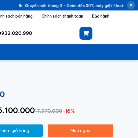
Khuyến mãi tháng 3 – Giảm đến 30% máy giặt Electrolux |
ính sách bán hàng
Chính sách thanh toán
Bảo hành
0932.020.998
20
15.100.000
17.970.000
-16%
Thêm giỏ hàng
Mua ngay