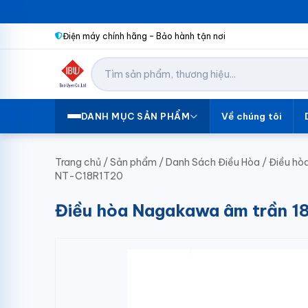
Điện máy chính hãng – Bảo hành tận nơi
Về chúng tôi
DANH MỤC SẢN PHẨM
Trang chủ
/
Sản phẩm
/
Danh Sách Điều Hòa
/
Điều hò
NT-C18R1T20
Điều hòa Nagakawa âm trần 