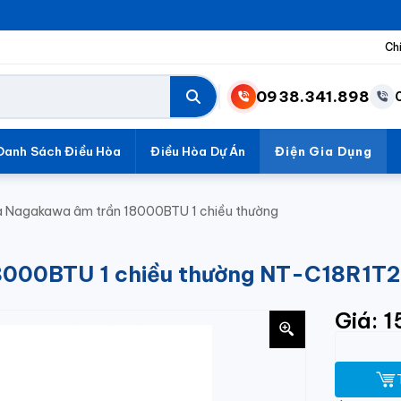
Ch
0938.341.898
Danh Sách Điều Hòa
Điều Hòa Dự Án
Điện Gia Dụng
a Nagakawa âm trần 18000BTU 1 chiều thường
18000BTU 1 chiều thường NT-C18R1T
Giá: 