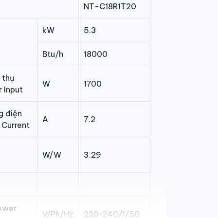
NT-C18R1T20
kW
5.3
m
Btu/h
18000
 thụ
W
1700
 Input
g điện
A
7.2
 Current
W/W
3.29
ower
V/Ph/Hz
220~240/1/50