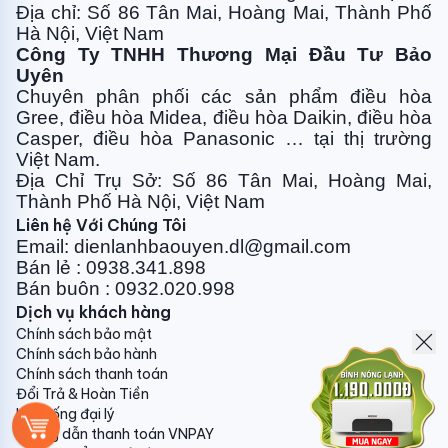
Địa chỉ: Số 86 Tân Mai, Hoàng Mai, Thành Phố
vi rút
Hà Nội, Việt Nam
Công Ty TNHH Thương Mại Đầu Tư Bảo
Trước tình trạng ô nhiễm không khí khói bụi ngày
Uyên
càng nhiều đặc biệt ở các thành phố lớn: Hà Nội, TP,
Chuyên phân phối các sản phẩm điều hòa
Hồ Chí Minh...ảnh hưởng nghiêm trọng đến sức khỏe
Gree, điều
hòa Midea, điều hòa Daikin, điều hòa
của mọi trường.
Casper, điều hòa
Panasonic … tại thị trường
Việt Nam.
Do thực tế tình trạng thời tiết của nước ta nồm
Địa Chỉ Trụ Sở: Số 86 Tân Mai, Hoàng Mai,
ẩm...nấm mốc, vi khuẩn & vi rút có cơ hội sinh sôi
Thành Phố Hà Nội, Việt Nam
phát triển nhanh chóng.
Liên hệ Với Chúng Tôi
Email: dienlanhbaouyen.dl@gmail.com
Bán lẻ : 0938.341.898
Bán buôn : 0932.020.998
Dịch vụ khách hàng
Hiểu được điều đó máy điều hòa Nagakawa được
Chính sách bảo mật
trang bị công nghệ nano Ag+ có khả năng kháng
Chính sách bảo hành
khuẩn, khử mùi hiệu quả đem đến một môi trường
Chính sách thanh toán
sống trong lành và bảo vệ tốt nhất cho sức khỏe của
Đổi Trả & Hoàn Tiền
bạn và những người thân yêu.
Hệ thống đại lý
Hướng dẫn thanh toán VNPAY