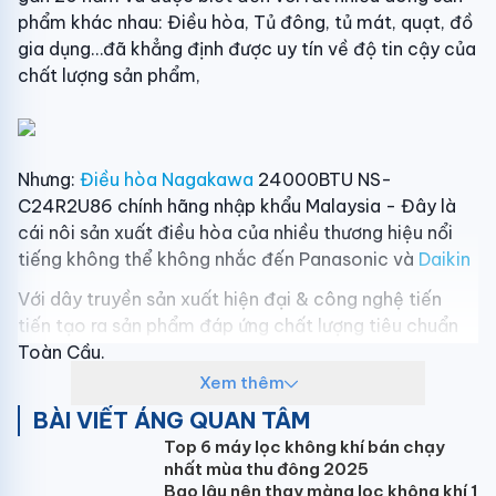
phẩm khác nhau: Điều hòa, Tủ đông, tủ mát, quạt, đồ
gia dụng…đã khẳng định được uy tín về độ tin cậy của
chất lượng sản phẩm,
Nhưng:
Điều hòa Nagakawa
24000BTU NS-
C24R2U86 chính hãng nhập khẩu Malaysia - Đây là
cái nôi sản xuất điều hòa của nhiều thương hiệu nổi
tiếng không thể không nhắc đến Panasonic và
Daikin
Với dây truyền sản xuất hiện đại & công nghệ tiến
tiến tạo ra sản phẩm đáp ứng chất lượng tiêu chuẩn
Toàn Cầu.
Xem thêm
Diện tích 40m2, Nagakawa NS-
BÀI VIẾT ÁNG QUAN TÂM
C24R2U86 lựa chọn tuyệt vời cho Bạn
Top 6 máy lọc không khí bán chạy
Do được sản xuất tại Malaysia với dây truyền công
nhất mùa thu đông 2025
Bao lâu nên thay màng lọc không khí 1
nghệ hiện đại vì thế mà thiết kế của điều hòa