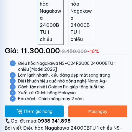
Giá: 11.300.000
13.450.000
-16%
Điều hòa Nagakawa NS-C24R2U86 24000BTU 1
chiều [Model 2026]
Làm lạnh nhanh, kiểu dáng đẹp mắt sang trọng
Diệt khuẩn hiệu quả nhờ công nghệ Nano Ag+
Cánh tản nhiệt Golden Fin giúp tăng tuổi thọ
Xuất xứ: Chính hãng Malaysia
Bảo hành: Chính hãng máy 2 năm
Thêm giỏ hàng
Mua ngay
Gọi đt mua:
0938.341.898
Bài viết Điều hòa Nagakawa 24000BTU 1 chiều NS-