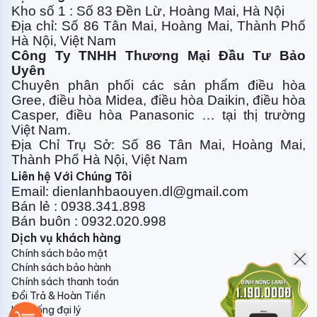
Công nghệ đảo gió 3D-Auto làm lạnh
Kho số 1 : Số 83 Đền Lừ, Hoàng Mai, Hà Nội
thoải mái dễ chịu
Địa chỉ: Số 86 Tân Mai, Hoàng Mai, Thành Phố
Hà Nội, Việt Nam
Điều hòa 24000BTU
Nagakawa NIS-C24R2U51 được
Công Ty TNHH Thương Mại Đầu Tư Bảo
trang bị công nghệ đảo gió 3D-Auto: Đảo gió tự
Uyên
động 4 hướng – lên/ xuống/ trái/ phải. Làn gió lạnh
Chuyên phân phối các sản phẩm điều hòa
Gree, điều
hòa Midea, điều hòa Daikin, điều hòa
được phân tán nhanh và đồng đều khắp căn phòng,
Casper, điều hòa
Panasonic … tại thị trường
đem lại cảm giác thoải mái, dễ chịu nhất cho bạn.
Việt Nam.
...Hơn nữa, Điều hòa Nagakawa còn rất
Địa Chỉ Trụ Sở: Số 86 Tân Mai, Hoàng Mai,
Thành Phố Hà Nội, Việt Nam
nhiều tính năng mong chờ Bạn trải nghiệm:
Liên hệ Với Chúng Tôi
Chế độ gió: ba tốc độ quạt kèm chức năng tự điều
Email: dienlanhbaouyen.dl@gmail.com
Bán lẻ : 0938.341.898
chỉnh, chế độ hoạt động êm dịu vô cùng tiện ích.
Bán buôn : 0932.020.998
Chế độ vận hành khi ngủ: Chế độ vận hành khi ngủ cho
Dịch vụ khách hàng
phép máy lạnh điều chỉnh nhiệt độ phòng hợp lý, bảo
Chính sách bảo mật
vệ sức khỏe, tiết kiệm điện cho cả gia đình.
Chính sách bảo hành
Chính sách thanh toán
Chế độ khử ẩm: Chức năng tự động giảm độ ẩm trong
Đổi Trả & Hoàn Tiền
phòng nhưng vẫn duy trì nhiệt độ cài đặt mang lại
Hệ thống đại lý