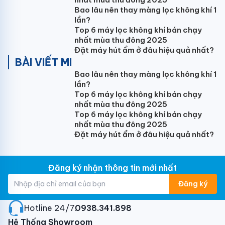
khuẩn
Bao lâu nên thay màng lọc không khí 1
lần?
Công nghệ nano Ag+ có khả năng kháng khuẩn, khử
Top 6 máy lọc không khí bán chạy
mùi hiệu quả đem đến một môi trường sống trong
nhất mùa thu đông 2025
lành và bảo vệ tốt nhất cho sức khỏe của bạn và
Đặt máy hút ẩm ở đâu hiệu quả nhất?
những người thân yêu.
BÀI VIẾT MI
Bao lâu nên thay màng lọc không khí 1
lần?
Top 6 máy lọc không khí bán chạy
nhất mùa thu đông 2025
Top 6 máy lọc không khí bán chạy
Siêu bền với cánh tản nhiệt Golden Fin
nhất mùa thu đông 2025
Đặt máy hút ẩm ở đâu hiệu quả nhất?
Dàn tản nhiệt của điều hòa Nagakawa inverter NIS-
C24R2U51 được phủ một lớp Golden Fin chống các
tác nhân ăn mòn từ môi trường, giúp máy vận hành
Đăng ký nhận thông tin mới nhất
bền bỉ và nâng cao tuổi thọ máy.
Đăng ký
Hotline 24/7:
0938.341.898
Hệ Thống Showroom