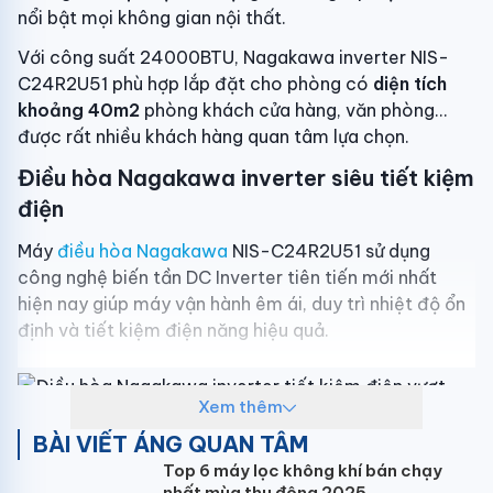
nổi bật mọi không gian nội thất.
Với công suất 24000BTU, Nagakawa inverter NIS-
C24R2U51 phù hợp lắp đặt cho phòng có
diện tích
khoảng 40m2
phòng khách cửa hàng, văn phòng...
được rất nhiều khách hàng quan tâm lựa chọn.
Điều hòa Nagakawa inverter siêu tiết kiệm
điện
Máy
điều hòa Nagakawa
NIS-C24R2U51 sử dụng
công nghệ biến tần DC Inverter tiên tiến mới nhất
hiện nay giúp máy vận hành êm ái, duy trì nhiệt độ ổn
định và tiết kiệm điện năng hiệu quả.
Xem thêm
BÀI VIẾT ÁNG QUAN TÂM
Công nghệ Nano Ag+ không sợ vi rút vi
Top 6 máy lọc không khí bán chạy
nhất mùa thu đông 2025