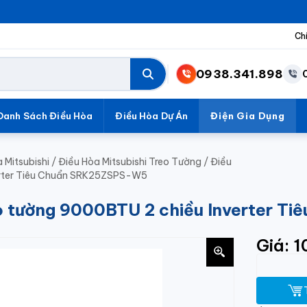
Ch
0938.341.898
Danh Sách Điều Hòa
Điều Hòa Dự Án
Điện Gia Dụng
 Mitsubishi
/
Điều Hòa Mitsubishi Treo Tường
/
Điều
verter Tiêu Chuẩn SRK25ZSPS-W5
reo tường 9000BTU 2 chiều Inverter 
Giá: 