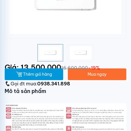
Giá: 13.500.000
16.600.000
-19%
Thêm giỏ hàng
Mua ngay
Gọi đt mua:
0938.341.898
Mô tả sản phẩm