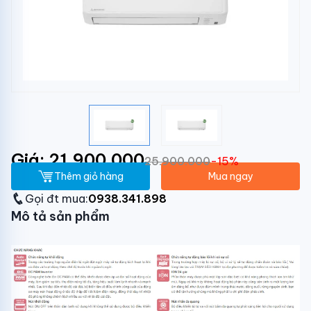
Giá: 21.900.000
25.900.000
-15%
Thêm giỏ hàng
Mua ngay
Gọi đt mua:
0938.341.898
Mô tả sản phẩm