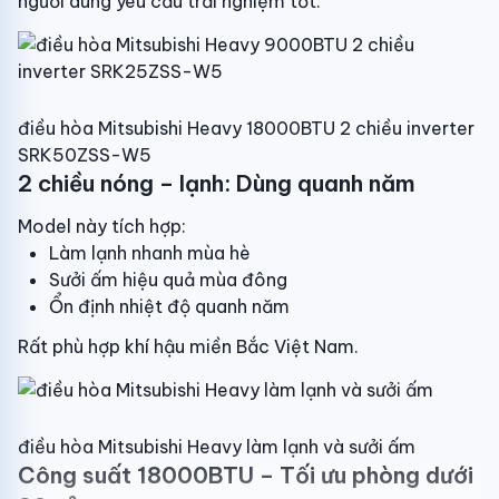
người dùng yêu cầu trải nghiệm tốt.
Cục nóng : 32.8 kg
Đường ống kết nối :φ12
Đường ống lỏng : φ6
điều hòa Mitsubishi Heavy 18000BTU 2 chiều inverter
Công nghệ: Real Inverter, Turbo
SRK50ZSS-W5
2 chiều nóng – lạnh: Dùng quanh năm
Bảo hành : 2 năm
Model này tích hợp:
Năm ra mắt : Đang cập nhập
Làm lạnh nhanh mùa hè
Sưởi ấm hiệu quả mùa đông
Ổn định nhiệt độ quanh năm
Rất phù hợp khí hậu miền Bắc Việt Nam.
điều hòa Mitsubishi Heavy làm lạnh và sưởi ấm
Công suất 18000BTU – Tối ưu phòng dưới