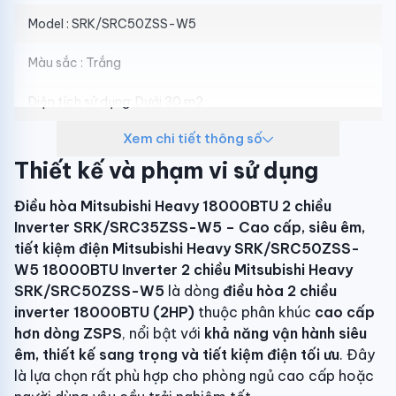
Model : SRK/SRC50ZSS-W5
Màu sắc : Trắng
Diện tích sử dụng: Dưới 30 m2
Xem chi tiết thông số
Chức năng: 2 chiều lạnh/nóng
Thiết kế và phạm vi sử dụng
Công suất : 2HP – 18000 BTU
Điều hòa Mitsubishi Heavy 18000BTU 2 chiều
Loại điều hòa: Điều hòa inverter
Inverter SRK/SRC35ZSS-W5 – Cao cấp, siêu êm,
tiết kiệm điện
Mitsubishi Heavy SRK/SRC50ZSS-
Hiệu suất năng lượng : 5 sao
W5 18000BTU Inverter 2 chiều
Mitsubishi Heavy
SRK/SRC50ZSS-W5
là dòng
điều hòa 2 chiều
Nguồn điện: 1pH.220-240V.50Hz
inverter 18000BTU (2HP)
thuộc phân khúc
cao cấp
hơn dòng ZSPS
, nổi bật với
khả năng vận hành siêu
Kích thước mặt lạnh : 290 x 870 x 230 mm
êm, thiết kế sang trọng và tiết kiệm điện tối ưu
. Đây
Kích thước cục nóng: 595 x 780(+62) x 290mm
là lựa chọn rất phù hợp cho phòng ngủ cao cấp hoặc