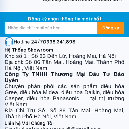
Đăng ký nhận thông tin mới nhất
điều hòa Mitsubishi Heavy inverter chạy êm
Đăng ký
Điểm mạnh dòng ZSS – Vận hành siêu êm
So với dòng ZSPS, dòng
Hotline 24/7:
0938.341.898
ZSS-W5
nổi bật:
Độ ồn thấp hơn
Hệ Thống Showroom
Hoạt động cực êm (rất phù hợp phòng ngủ)
Kho số 1 : Số 83 Đền Lừ, Hoàng Mai, Hà Nội
Địa chỉ: Số 86 Tân Mai, Hoàng Mai, Thành Phố
Trải nghiệm cao cấp hơn
Hà Nội, Việt Nam
Đây là điểm ăn tiền lớn nhất của model này.
Công Ty TNHH Thương Mại Đầu Tư Bảo
Uyên
Chuyên phân phối các sản phẩm điều hòa
Gree, điều
hòa Midea, điều hòa Daikin, điều hòa
Thiết kế cao cấp – Sang trọng
Casper, điều hòa
Panasonic … tại thị trường
Việt Nam.
Kiểu dáng hiện đại, tinh tế
Địa Chỉ Trụ Sở: Số 86 Tân Mai, Hoàng Mai,
Màu trắng trang nhã
Thành Phố Hà Nội, Việt Nam
Phù hợp mọi không gian nội thất
Liên hệ Với Chúng Tôi