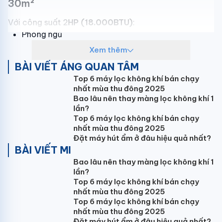
30m²
Với công suất 2
HP (18.000BTU)
:
Phòng ngủ
Phòng cá nhân
Xem thêm
Phòng làm việc nhỏ
BÀI VIẾT ÁNG QUAN TÂM
Đảm bảo hiệu suất tối ưu cho không gian 30m².
Top 6 máy lọc không khí bán chạy
nhất mùa thu đông 2025
Bao lâu nên thay màng lọc không khí 1
lần?
Top 6 máy lọc không khí bán chạy
nhất mùa thu đông 2025
điều hòa Mitsubishi Heavy SRK50ZSS-W5 phòng ngủ
Đặt máy hút ẩm ở đâu hiệu quả nhất?
Inverter DC PAM – Tiết kiệm điện vượt trội
BÀI VIẾT MI
Bao lâu nên thay màng lọc không khí 1
Máy sử dụng công nghệ inverter:
lần?
Điều chỉnh công suất linh hoạt
Top 6 máy lọc không khí bán chạy
Giảm tiêu hao điện năng
nhất mùa thu đông 2025
Duy trì nhiệt độ ổn định
Top 6 máy lọc không khí bán chạy
nhất mùa thu đông 2025
Giúp giảm đáng kể chi phí điện hàng tháng.
Đặt máy hút ẩm ở đâu hiệu quả nhất?