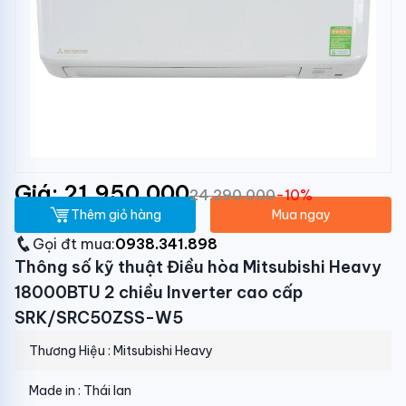
Giá: 21.950.000
24.290.000
-10%
Thêm giỏ hàng
Mua ngay
Gọi đt mua:
0938.341.898
Thông số kỹ thuật Điều hòa Mitsubishi Heavy
18000BTU 2 chiều Inverter cao cấp
SRK/SRC50ZSS-W5
Thương Hiệu : Mitsubishi Heavy
Made in : Thái lan