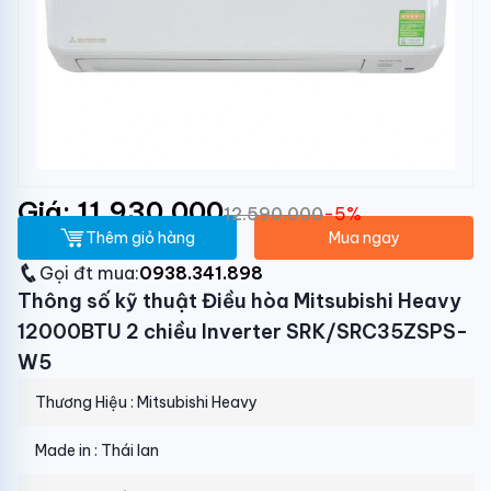
Giá: 11.930.000
12.590.000
-5%
Thêm giỏ hàng
Mua ngay
Gọi đt mua:
0938.341.898
Thông số kỹ thuật Điều hòa Mitsubishi Heavy
12000BTU 2 chiều Inverter SRK/SRC35ZSPS-
W5
Thương Hiệu : Mitsubishi Heavy
Made in : Thái lan