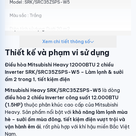
Model : SRK/SRC35ZSPS-W5
Màu sắc : Trắng
Diện tích sử dụng: Dưới 20 m2
Xem chi tiết thông số
Chức năng: 2 chiều lạnh/nóng
Thiết kế và phạm vi sử dụng
Công suất : 1.5HP – 12000 BTU
Điều hòa Mitsubishi Heavy 12000BTU 2 chiều
Loại điều hòa: Điều hòa inverter
Inverter SRK/SRC35ZSPS-W5 – Làm lạnh & sưởi
ấm 2 trong 1, tiết kiệm điện
Hiệu suất năng lượng : 5 sao
Mitsubishi Heavy SRK/SRC35ZSPS-W5
là dòng
Nguồn điện: 1pH.220-240V.50Hz
điều hòa 2 chiều Inverter công suất 12.000BTU
(1.5HP)
thuộc phân khúc cao cấp của Mitsubishi
Kích thước mặt lạnh : 267 x 783 x 210mm
Heavy. Sản phẩm nổi bật với
khả năng làm lạnh mùa
hè – sưởi ấm mùa đông, tiết kiệm điện vượt trội và
Kích thước cục nóng: 540 x645(+57) x 275mm
vận hành êm ái
, rất phù hợp với khí hậu miền Bắc Việt
Nam.
Cục nóng : 25 kg