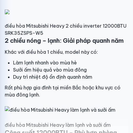
Đường ống kết nối :φ10
Đường ống lỏng : φ6
điều hòa Mitsubishi Heavy 2 chiều inverter 12000BTU
Công nghệ: Real Inverter, Turbo
SRK35ZSPS-W5
2 chiều nóng – lạnh: Giải pháp quanh năm
Bảo hành : 2 năm
Khác với điều hòa 1 chiều, model này có:
Năm ra mắt : Đang cập nhập
Làm lạnh nhanh vào mùa hè
Sưởi ấm hiệu quả vào mùa đông
Duy trì nhiệt độ ổn định quanh năm
Rất phù hợp gia đình tại miền Bắc hoặc khu vực có
mùa đông lạnh.
điều hòa Mitsubishi Heavy làm lạnh và sưởi ấm
Công suất 12000BTU – Phù hợp phòng