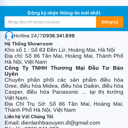
Điều chỉnh công suất linh hoạt
Giảm tiêu hao điện năng đáng kể
Đăng ký nhận thông tin mới nhất
Vận hành ổn định, không bật/tắt liên tục
Đăng ký
Giúp tiết kiệm chi phí điện lâu dài.
Hotline 24/7:
0938.341.898
Hệ Thống Showroom
Kho số 1 : Số 83 Đền Lừ, Hoàng Mai, Hà Nội
Địa chỉ: Số 86 Tân Mai, Hoàng Mai, Thành Phố
máy lạnh Mitsubishi Heavy nóng lạnh tiết kiệm điện
Hà Nội, Việt Nam
Công nghệ Jet Flow – Làm lạnh nhanh, thổi
Công Ty TNHH Thương Mại Đầu Tư Bảo
xa
Uyên
Chuyên phân phối các sản phẩm điều hòa
Ứng dụng nguyên lý phản lực:
Gree, điều
hòa Midea, điều hòa Daikin, điều hòa
Casper, điều hòa
Panasonic … tại thị trường
Luồng gió mạnh, lan tỏa đều
Việt Nam.
Làm lạnh/sưởi nhanh chỉ sau vài phút
Địa Chỉ Trụ Sở: Số 86 Tân Mai, Hoàng Mai,
Hiệu quả cao cho phòng kín
Thành Phố Hà Nội, Việt Nam
Liên hệ Với Chúng Tôi
Mang lại cảm giác dễ chịu ngay khi bật máy.
Email: dienlanhbaouyen.dl@gmail.com