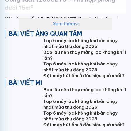
dưới 15m²
Với công suất
1.5HP (12.000BTU)
, máy lý tưởng cho:
Xem thêm
Phòng ngủ
BÀI VIẾT ÁNG QUAN TÂM
Phòng cá nhân
Top 6 máy lọc không khí bán chạy
Căn hộ nhỏ
nhất mùa thu đông 2025
Bao lâu nên thay màng lọc không khí 1
Đảm bảo làm lạnh/sưởi hiệu quả và tiết kiệm điện.
lần?
Top 6 máy lọc không khí bán chạy
nhất mùa thu đông 2025
Đặt máy hút ẩm ở đâu hiệu quả nhất?
BÀI VIẾT MI
Bao lâu nên thay màng lọc không khí 1
điều hòa Mitsubishi Heavy SRK5ZSPS-W5 phòng ngủ
lần?
Công nghệ DC PAM Inverter – Tiết kiệm
Top 6 máy lọc không khí bán chạy
điện tối ưu
nhất mùa thu đông 2025
Top 6 máy lọc không khí bán chạy
Điểm nổi bật của
Mitsubishi Heavy
nhất mùa thu đông 2025
SRK/SRC35ZSPS-W5
Đặt máy hút ẩm ở đâu hiệu quả nhất?
: