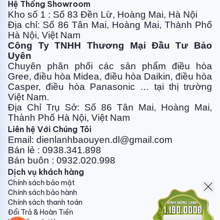
Hệ Thống Showroom
Kho số 1 : Số 83 Đền Lừ, Hoàng Mai, Hà Nội
Địa chỉ: Số 86 Tân Mai, Hoàng Mai, Thành Phố
Hà Nội, Việt Nam
Công Ty TNHH Thương Mại Đầu Tư Bảo
Uyên
Chuyên phân phối các sản phẩm điều hòa
Gree, điều
hòa Midea, điều hòa Daikin, điều hòa
Casper, điều hòa
Panasonic … tại thị trường
Việt Nam.
Địa Chỉ Trụ Sở: Số 86 Tân Mai, Hoàng Mai,
Thành Phố Hà Nội, Việt Nam
Liên hệ Với Chúng Tôi
Email: dienlanhbaouyen.dl@gmail.com
Bán lẻ : 0938.341.898
Bán buôn : 0932.020.998
Dịch vụ khách hàng
Chính sách bảo mật
Chính sách bảo hành
Chính sách thanh toán
Đổi Trả & Hoàn Tiền