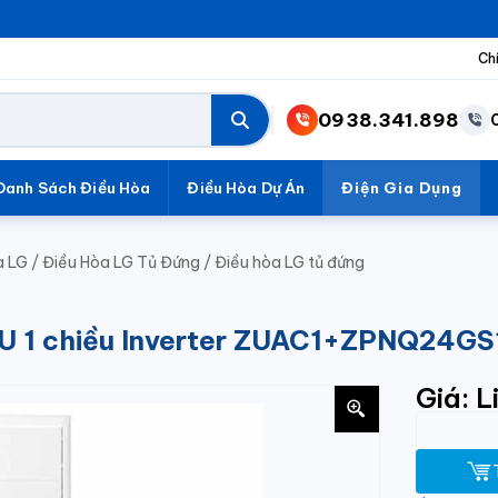
Ch
0938.341.898
Danh Sách Điều Hòa
Điều Hòa Dự Án
Điện Gia Dụng
a LG
/
Điều Hòa LG Tủ Đứng
/
Điều hòa LG tủ đứng
U 1 chiều Inverter ZUAC1+ZPNQ24G
Giá: L