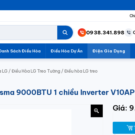
Ch
0938.341.898
Danh Sách Điều Hòa
Điều Hòa Dự Án
Điện Gia Dụng
a LG
/
Điều Hòa LG Treo Tường
/
Điều hòa LG treo
asma 9000BTU 1 chiều Inverter V10AP
Giá: 