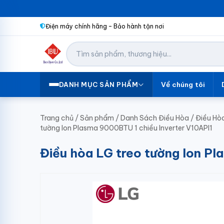
Điện máy chính hãng – Bảo hành tận nơi
Về chúng tôi
DANH MỤC SẢN PHẨM
Trang chủ
/
Sản phẩm
/
Danh Sách Điều Hòa
/
Điều Hò
tường Ion Plasma 9000BTU 1 chiều Inverter V10API1
Điều hòa LG treo tường Ion Pl