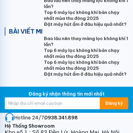
Bao lâu nên thay màng lọc không khí 1
Chức năng tự chẩn đoán lỗi
lần?
Tự khởi động lại khi có điện
Top 6 máy lọc không khí bán chạy
Màn hình hiển thị nhiệt độ
nhất mùa thu đông 2025
Đặt máy hút ẩm ở đâu hiệu quả nhất?
Sử dụng ga
BÀI VIẾT MI
R32
Bao lâu nên thay màng lọc không khí 1
lần?
Bảo hành 24 Tháng Xuất xứ Thái Lan
Top 6 máy lọc không khí bán chạy
nhất mùa thu đông 2025
Top 6 máy lọc không khí bán chạy
Tính năng điều hòa LG treo tường 1 chiều
nhất mùa thu đông 2025
Inverter 18.000BTU V18ENF1:
Đặt máy hút ẩm ở đâu hiệu quả nhất?
Thiết kế hiện đại, công suất 2 HP phù hợp với phòng
từ 20 - 30 m2
Đăng ký nhận thông tin mới nhất
Điều hòa LG
Inverter 2.0 HP V18ENF1 có thiết kế hiện
Đăng ký
đại, gam màu trắng sang trọng, sẽ làm nổi bật lên
không gian nội thất nhà bạn. Ngoài ra, máy lạnh LG
Hotline 24/7:
0938.341.898
2.0 HP còn là sự lựa chọn lý tưởng cho những căn
phòng có diện tích từ 20 - 30 m2.
Hệ Thống Showroom
Kho số 1 : Số 83 Đền Lừ, Hoàng Mai, Hà Nội