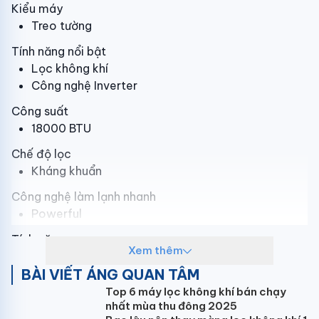
Kiểu máy
Treo tường
Tính năng nổi bật
Lọc không khí
Công nghệ Inverter
Công suất
18000 BTU
Chế độ lọc
Kháng khuẩn
Công nghệ làm lạnh nhanh
Powerful
Tính năng
Xem thêm
Thổi gió dễ chịu (cho trẻ em, người già)
BÀI VIẾT ÁNG QUAN TÂM
Hẹn giờ bật tắt máy
Tạo Ion lọc không khí
Top 6 máy lọc không khí bán chạy
nhất mùa thu đông 2025
Làm lạnh nhanh tức thì