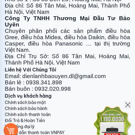
Địa chỉ: Số 86 Tân Mai, Hoàng Mai, Thành Phố
Hà Nội, Việt Nam
Tiết kiệm điện trong quá trình sử dụng với công
Công Ty TNHH Thương Mại Đầu Tư Bảo
nghệ Dual Cool Inverter
Uyên
Ứng dụng công nghệ Dual Cool Inverter, máy lạnh
Chuyên phân phối các sản phẩm điều hòa
không chỉ đem lại khả năng làm lạnh nhanh hơn, vận
Gree, điều
hòa Midea, điều hòa Daikin, điều hòa
hành êm ái và bền bỉ hơn mà còn giúp tiết kiệm điện
Casper, điều hòa
Panasonic … tại thị trường
Việt Nam.
năng đáng kể trong quá trình sử dụng.
Địa Chỉ Trụ Sở: Số 86 Tân Mai, Hoàng Mai,
Thành Phố Hà Nội, Việt Nam
Liên hệ Với Chúng Tôi
Chế độ tự động làm sạch giúp tăng tuổi thọ máy
Email: dienlanhbaouyen.dl@gmail.com
Chế độ tự động làm sạch trên Điều hòa LG giúp ngăn
Bán lẻ : 0938.341.898
ngừa sự hình thành vi khuẩn và nấm mốc trong dàn
Bán buôn : 0932.020.998
lạnh, từ đó tạo ra một môi trường trong lành hơn cho
Dịch vụ khách hàng
người sử dụng.
Chính sách bảo mật
Chính sách bảo hành
Chính sách thanh toán
Đổi Trả & Hoàn Tiền
Tăng cường tuổi thọ của máy với dàn tản nhiệt ống
Hệ thống đại lý
dẫn bằng đồng, lớp phủ chống ăn mòn Gold Fin
Hướng dẫn thanh toán VNPAY