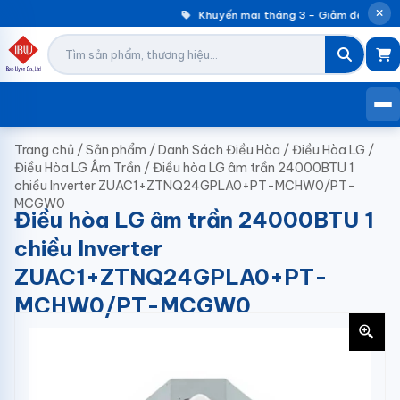
Khuyến mãi tháng 3 – Giảm đến 30% m
Trang chủ
/
Sản phẩm
/
Danh Sách Điều Hòa
/
Điều Hòa LG
/
Điều Hòa LG Âm Trần
/
Điều hòa LG âm trần 24000BTU 1
chiều Inverter ZUAC1+ZTNQ24GPLA0+PT-MCHW0/PT-
MCGW0
Điều hòa LG âm trần 24000BTU 1
chiều Inverter
ZUAC1+ZTNQ24GPLA0+PT-
MCHW0/PT-MCGW0