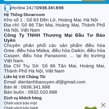
Hotline 24/7:
0938.341.898
Hệ Thống Showroom
Kho số 1 : Số 83 Đền Lừ, Hoàng Mai, Hà Nội
Địa chỉ: Số 86 Tân Mai, Hoàng Mai, Thành Phố
Hà Nội, Việt Nam
Công Ty TNHH Thương Mại Đầu Tư Bảo
Uyên
Chuyên phân phối các sản phẩm điều hòa
Gree, điều
hòa Midea, điều hòa Daikin, điều hòa
Casper, điều hòa
Panasonic … tại thị trường
Việt Nam.
Địa Chỉ Trụ Sở: Số 86 Tân Mai, Hoàng Mai,
Thành Phố Hà Nội, Việt Nam
Liên hệ Với Chúng Tôi
Email: dienlanhbaouyen.dl@gmail.com
Bán lẻ : 0938.341.898
DÀN LẠNH
Bán buôn : 0932.020.998
ZTNQ24GPLA0
Dịch vụ khách hàng
Chính sách bảo mật
Nguồn điện
Chính sách bảo hành