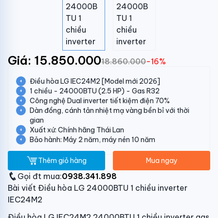
Giá: 15.850.000
18.860.000
-16%
Điều hòa LG IEC24M2 [Model mới 2026]
1 chiều - 24000BTU (2.5 HP) - Gas R32
Công nghệ Dual inverter tiết kiệm điện 70%
Dàn đồng, cánh tản nhiệt mạ vàng bền bỉ với thời
gian
Xuất xứ: Chính hãng Thái Lan
Bảo hành: Máy 2 năm, máy nén 10 năm
Thêm giỏ hàng
Mua ngay
Gọi đt mua:
0938.341.898
Bài viết Điều hòa LG 24000BTU 1 chiều inverter
IEC24M2
Điều hòa LG IEC24M2 24000BTU 1 chiều inverter gas