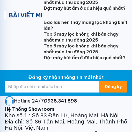
ngủ nhỏ.
nhất mùa thu đông 2025
Đặt máy hút ẩm ở đâu hiệu quả nhất?
Máy điều hòa LG IEC24M2 thổi gió 4 hướng (Trên /
BÀI VIẾT MI
dưới & Trái / Phải) giúp làm lạnh đồng đều khắp căn
Bao lâu nên thay màng lọc không khí 1
phòng. Ngoài ra, với chế độ Comfort Air máy điều
lần?
hòa LG sẽ không thổi luồng gió trực tiếp vào người
Top 6 máy lọc không khí bán chạy
nhất mùa thu đông 2025
mang đến cho bạn tận hưởng không gian mát lạnh vô
Top 6 máy lọc không khí bán chạy
cùng dễ chịu.
nhất mùa thu đông 2025
Đặt máy hút ẩm ở đâu hiệu quả nhất?
Với công suất
điều hòa 24000BTU
, LG IEC24M2 là sự
lựa chọn hoàn hảo lắp đặt cho phòng có
diện tích
dưới 40m2
: Phòng khách, Phòng họp, nhà hàng...
Đăng ký nhận thông tin mới nhất
Công nghệ LG Dual inverter chẳng phải lo
Đăng ký
tiền điện
Hotline 24/7:
0938.341.898
Điều hoà LG Dual inverter IEC24M2 công nghệ tiên
Hệ Thống Showroom
tiến độc đáo giúp điều hòa LG tiết kiệm tới 70% điện
Kho số 1 : Số 83 Đền Lừ, Hoàng Mai, Hà Nội
năng tiêu thụ so với máy điều hoà thông thường, làm
Địa chỉ: Số 86 Tân Mai, Hoàng Mai, Thành Phố
lạnh nhanh hơn 40% . Ngoài ra, điều hòa inverter còn
Hà Nội, Việt Nam
giúp máy vận hành êm ái, bền bỉ và kéo dài tuổi thọ