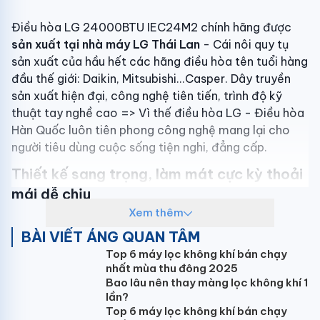
Điều hòa LG 24000BTU IEC24M2 chính hãng được
sản xuất tại nhà máy LG Thái Lan
- Cái nôi quy tụ
sản xuất của hầu hết các hãng điều hòa tên tuổi hàng
đầu thế giới: Daikin, Mitsubishi...Casper. Dây truyền
sản xuất hiện đại, công nghệ tiên tiến, trình độ kỹ
thuật tay nghề cao => Vì thế điều hòa LG - Điều hòa
Hàn Quốc luôn tiên phong công nghệ mang lại cho
người tiêu dùng cuộc sống tiện nghi, đẳng cấp.
Thiết kế sang trọng, làm mát cực kỳ thoải
mái dễ chịu
Xem thêm
Điều hoà LG inverter IEC24M2 được thiết kế hiện
BÀI VIẾT ÁNG QUAN TÂM
đại toát lên sự sang trọng đẳng cấp. Hơn nữa điều
Top 6 máy lọc không khí bán chạy
hòa LG
hiển thị nhiệt độ trên dàn lạnh
giúp cho việc
nhất mùa thu đông 2025
sử dụng dễ dàng hơn bao giờ hết, đặt biệt khi về đêm
Bao lâu nên thay màng lọc không khí 1
thì đèn LED này không chỉ giúp bạn điều khiển các
lần?
chế độ dễ dàng mà còn có tác dụng như bóng đèn
Top 6 máy lọc không khí bán chạy