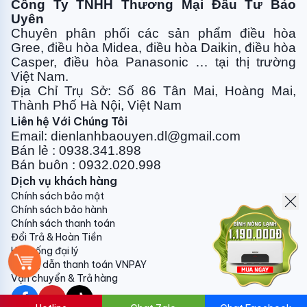
Công Ty TNHH Thương Mại Đầu Tư Bảo
cho máy.
Uyên
Chuyên phân phối các sản phẩm điều hòa
Gree, điều
hòa Midea, điều hòa Daikin, điều hòa
Casper, điều hòa
Panasonic … tại thị trường
Việt Nam.
Kiểm soát năng lượng hiệu quả
Địa Chỉ Trụ Sở: Số 86 Tân Mai, Hoàng Mai,
Thành Phố Hà Nội, Việt Nam
Điều hoà LG 1 chiều IEC24M2 được tích hợp chế độ
Liên hệ Với Chúng Tôi
kiểm soát năng lượng Energy Ctrl dùng để điều chỉnh
Email: dienlanhbaouyen.dl@gmail.com
được công suất theo 4 mức 40%, 60%, 80%, 100%
Bán lẻ : 0938.341.898
cho máy tuỳ thuộc vào nhu của người sử dụng. Mang
Bán buôn : 0932.020.998
lại cho Bạn tận hưởng cảm giác mát lạnh sảng khoái
Dịch vụ khách hàng
với mức tiết kiệm điện năng hiệu quả.
Chính sách bảo mật
Chính sách bảo hành
Lưới lọc diệt khuẩn mang lại không khí
Chính sách thanh toán
trong lành
Đổi Trả & Hoàn Tiền
Hệ thống đại lý
Hướng dẫn thanh toán VNPAY
Không khí là một trong những yếu tố gây ảnh hưởng
Vận chuyển & Trả hàng
trực tiếp đến sức khoẻ con người đặc biệt là đường
hô hấp. Vì thế ngày nay khi chọn mua máy
điều hòa