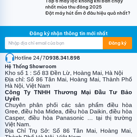
Top 6 máy lọc không khí bán chạy
nhất mùa thu đông 2025
Đặt máy hút ẩm ở đâu hiệu quả nhất?
Đăng ký nhận thông tin mới nhất
Đăng ký
Hotline 24/7:
0938.341.898
Hệ Thống Showroom
Kho số 1 : Số 83 Đền Lừ, Hoàng Mai, Hà Nội
Địa chỉ: Số 86 Tân Mai, Hoàng Mai, Thành Phố
Hà Nội, Việt Nam
Công Ty TNHH Thương Mại Đầu Tư Bảo
Uyên
Chuyên phân phối các sản phẩm điều hòa
Gree, điều
hòa Midea, điều hòa Daikin, điều hòa
Casper, điều hòa
Panasonic … tại thị trường
Việt Nam.
Địa Chỉ Trụ Sở: Số 86 Tân Mai, Hoàng Mai,