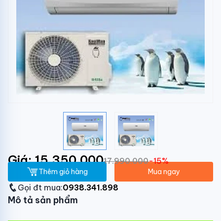
Giá: 15.350.000
17.990.000
-15%
Thêm giỏ hàng
Mua ngay
Gọi đt mua:
0938.341.898
Mô tả sản phẩm