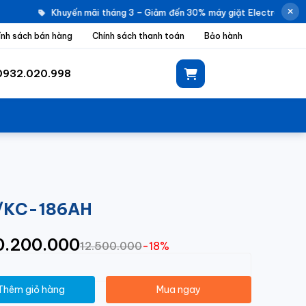
Khuyến mãi tháng 3 – Giảm đến 30% máy giặt Electrolux |
ính sách bán hàng
Chính sách thanh toán
Bảo hành
0932.020.998
H/KC-186AH
10.200.000
12.500.000
-18%
Thêm giỏ hàng
Mua ngay