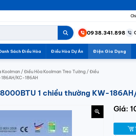
Ch
0938.341.898
Danh Sách Điều Hòa
Điều Hòa Dự Án
Điện Gia Dụng
a Koolman
/
Điều Hòa Koolman Treo Tường
/
Điều
KW-186AH/KC-186AH
g 18000BTU 1 chiều thường KW-186A
Giá: 