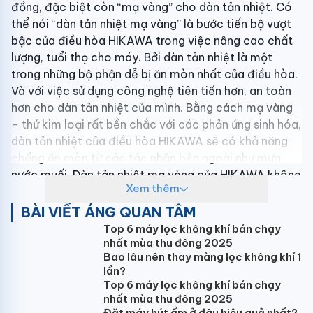
đồng, đặc biệt còn “mạ vàng” cho dàn tản nhiệt. Có
thể nói “dàn tản nhiệt mạ vàng” là bước tiến bộ vượt
bậc của điều hòa HIKAWA trong việc nâng cao chất
lượng, tuổi thọ cho máy. Bởi dàn tản nhiệt là một
trong những bộ phận dễ bị ăn mòn nhất của điều hòa.
Và với việc sử dụng công nghệ tiên tiến hơn, an toàn
hơn cho dàn tản nhiệt của mình. Bằng cách mạ vàng
– thứ kim loại rất bền chắc với các phản ứng sinh hóa,
dàn tản nhiệt của điều hòa HIKAWA sẽ có khả năng
chống ăn mòn từ các tác nhân bên ngoài như mưa,
nước muối. Dàn tản nhiệt mạ vàng của HIKAWA không
Xem thêm
chỉ gia tăng tuổi thọ, hiệu suất hoạt động, công nghệ
vượt trội này còn tăng khả năng làm lạnh nhanh cũng
BÀI VIẾT ÁNG QUAN TÂM
như tạo được lớp bảo vệ kháng khuẩn, ngăn chặn sự
Top 6 máy lọc không khí bán chạy
sinh sôi của các vi khuẩn có hại.
nhất mùa thu đông 2025
Bao lâu nên thay màng lọc không khí 1
HỘP CHỐNG CHÁY ĐIỆN TỬ
lần?
Top 6 máy lọc không khí bán chạy
Đưa đến sự an tâm khi sử dụng cho khách hàng,
nhất mùa thu đông 2025
HIKAWA tích hợp hệ thống chống cháy điện tử, điều
Đặt máy hút ẩm ở đâu hiệu quả nhất?