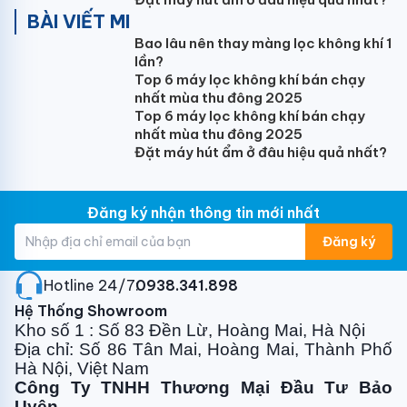
khiển hoạt động của máy điều hòa, đảm bảo an toàn
BÀI VIẾT MI
khi chất làm lạnh bị rò rỉ.
Bao lâu nên thay màng lọc không khí 1
lần?
Top 6 máy lọc không khí bán chạy
nhất mùa thu đông 2025
Top 6 máy lọc không khí bán chạy
nhất mùa thu đông 2025
Đặt máy hút ẩm ở đâu hiệu quả nhất?
Đăng ký nhận thông tin mới nhất
Đăng ký
Hotline 24/7:
0938.341.898
CÔNG NGHỆ XANH
Hệ Thống Showroom
Chế độ Eco là tính năng tiết kiệm điện năng và nó
Kho số 1 : Số 83 Đền Lừ, Hoàng Mai, Hà Nội
cũng là một trong
những
chế độ giúp sử dụng máy
Địa chỉ: Số 86 Tân Mai, Hoàng Mai, Thành Phố
Hà Nội, Việt Nam
lạnh tiết kiệm
. Khi bật chế độ Eco, máy lạnh của bạn
Công Ty TNHH Thương Mại Đầu Tư Bảo
sẽ tự động làm mát nhưng vẫn tối ưu điện năng. Cứ
Uyên