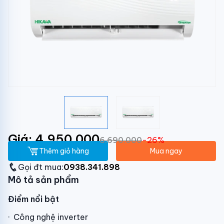
Giá: 4.950.000
6.690.000
-26%
Thêm giỏ hàng
Mua ngay
Gọi đt mua:
0938.341.898
Mô tả sản phẩm
Điểm nổi bật
· Công nghệ inverter