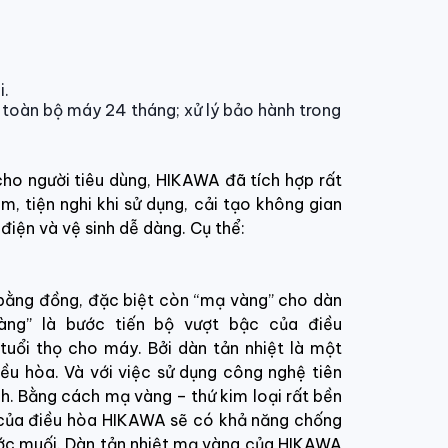
i.
toàn bộ máy 24 tháng; xử lý bảo hành trong
ho người tiêu dùng, HIKAWA đã tích hợp rất
m, tiện nghi khi sử dụng, cải tạo không gian
điện và vệ sinh dễ dàng. Cụ thể:
bằng đồng, đặc biệt còn “mạ vàng” cho dàn
vàng” là bước tiến bộ vượt bậc của điều
uổi thọ cho máy. Bởi dàn tản nhiệt là một
ều hòa. Và với việc sử dụng công nghệ tiên
nh. Bằng cách mạ vàng – thứ kim loại rất bền
t của điều hòa HIKAWA sẽ có khả năng chống
ớc muối. Dàn tản nhiệt mạ vàng của HIKAWA