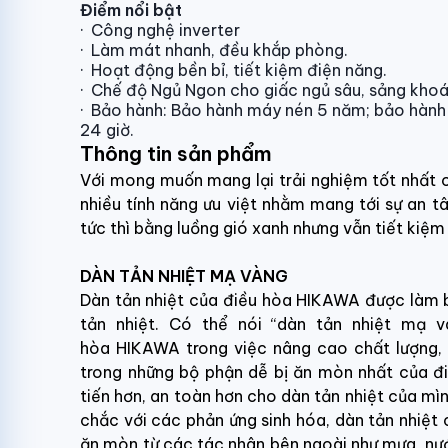
Điểm nổi bật
·
Công nghệ inverter
·
Làm mát nhanh, đều khắp phòng.
·
Hoạt động bền bỉ, tiết kiệm điện năng.
·
Chế độ Ngủ Ngon cho giấc ngủ sâu, sảng khoá
·
Bảo hành:
Bảo hành máy nén 5 năm; bảo hành 
24 giờ.
Thông tin sản phẩm
Với mong muốn mang lại trải nghiệm tốt nhất c
nhiều tính năng ưu việt nhằm mang tới sự an tâ
tức thì bằng luồng gió xanh nhưng vẫn tiết kiệm 
DÀN TẢN NHIỆT MẠ VÀNG
Dàn tản nhiệt của điều hòa HIKAWA được làm 
tản nhiệt. Có thể nói “dàn tản nhiệt mạ 
hòa HIKAWA trong việc nâng cao chất lượng, t
trong những bộ phận dễ bị ăn mòn nhất của đi
tiến hơn, an toàn hơn cho dàn tản nhiệt của mì
chắc với các phản ứng sinh hóa, dàn tản nhiệ
ăn mòn từ các tác nhân bên ngoài như mưa, nư