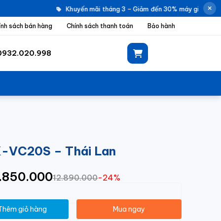
Khuyến mãi tháng 3 – Giảm đến 30% máy giặt Electr
ính sách bán hàng
Chính sách thanh toán
Bảo hành
0932.020.998
K-VC20S – Thái Lan
9.850.000
12.890.000
-24%
Thêm giỏ hàng
Mua ngay