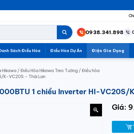
Ch
0938.341.898
Danh Sách Điều Hòa
Điều Hòa Dự Án
Điện Gia Dụng
a Hikawa
/
Điều Hòa Hikawa Treo Tường
/
Điều hòa
0S/K-VC20S – Thái Lan
8000BTU 1 chiều Inverter HI-VC20S/
Giá: 