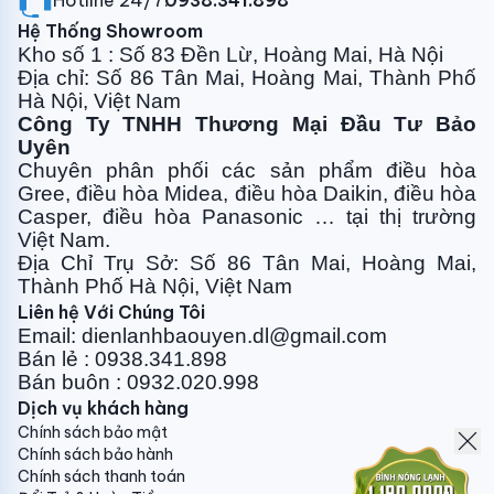
Hotline 24/7:
0938.341.898
của căn phòng.
Hệ Thống Showroom
Kho số 1 : Số 83 Đền Lừ, Hoàng Mai, Hà Nội
Thiết kế tối ưu, giảm thiểu tiếng ồn
Địa chỉ: Số 86 Tân Mai, Hoàng Mai, Thành Phố
Hà Nội, Việt Nam
Đắm chìm trong bầu không khí yên tĩnh. Máy nén
Công Ty TNHH Thương Mại Đầu Tư Bảo
trong điều hoà HIKAWA được thiết kế tối ưu nhằm
Uyên
giảm thiểu tiếng ồn do rung động. Ngoài ra, để giảm
Chuyên phân phối các sản phẩm điều hòa
thiểu tiếng ồn hơn nữa, máy nén được bao bọc bởi lớp
Gree, điều
hòa Midea, điều hòa Daikin, điều hòa
cách âm dày 7mm, khiến điều hoà HIKAWA có thể
Casper, điều hòa
Panasonic … tại thị trường
đạt độ ồn ở mức thấp nhất là 41 dB.
Việt Nam.
Địa Chỉ Trụ Sở: Số 86 Tân Mai, Hoàng Mai,
Ống gió được thiết kế để thích ứng với quạt gió, cho
Thành Phố Hà Nội, Việt Nam
phép luồng không khí vào, ra êm ái hơn và giảm ma
Liên hệ Với Chúng Tôi
sát không khí trên dàn lạnh (indoor), giúp giảm thiểu
Email: dienlanhbaouyen.dl@gmail.com
hầu hết tiếng ồn luồng gió gây ra từ dàn lạnh (indoor).
Bán lẻ : 0938.341.898
Bán buôn : 0932.020.998
Bộ lọc kép
Dịch vụ khách hàng
Chính sách bảo mật
Hệ thống lọc kép trên dàn lạnh (indoor) của máy điều
Chính sách bảo hành
hoà HIKAWA giúp loại bỏ triệt để các chất độc hại,
Chính sách thanh toán
mang đến không khí trong lành, sạch sẽ cho căn