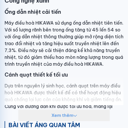
Công nghệ xanh
Ống dẫn nhiệt cải tiến
Máy điều hoà HIKAWA sử dụng ống dẫn nhiệt tiên tiến.
Với số lượng rãnh bên trong ống tăng từ 45 lến 54 so
với ống dẫn nhiệt thông thường giúp mở rộng diện tích
trao đổi nhiệt và tăng hiệu suất truyền nhiệt lên đến
7,3%. Điều này sẽ cải thiện đáng kể khả năng truyền
nhiệt, từ đó giảm thiểu hao mòn năng lượng trong quá
trình truyền nhiệt của máy điều hoà HIKAWA.
Cánh quạt thiết kế tối ưu
Dựa trên nguyên lý sinh học, cánh quạt trên máy điều
hoà HIKAWA được thiết kế để có thể hoạt động hiệu
quả chống lại lực cản của không khí và giảm tiếng ồn.
Cùng với đường dẫn khí được tối ưu hoá, mang lại
cùng một lưu lượng gió với mức tiêu thụ năng lượng ít
Xem thêm
hơn 30%.
BÀI VIẾT ÁNG QUAN TÂM