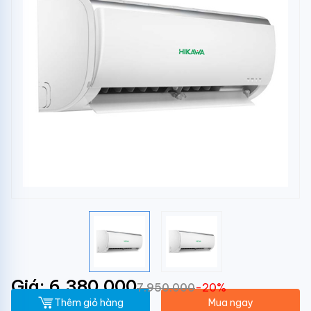
Giá: 6.380.000
7.950.000
-20%
Thêm giỏ hàng
Mua ngay