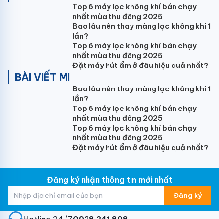
Gió mát lành
Top 6 máy lọc không khí bán chạy
nhất mùa thu đông 2025
Chế độ làm lạnh nhanh
Bao lâu nên thay màng lọc không khí 1
lần?
Chọn chế độ turbo trên remote indoor (điều khiển
Top 6 máy lọc không khí bán chạy
của dàn lạnh ), hệ thống làm lạnh của máy điều hoà
nhất mùa thu đông 2025
Đặt máy hút ẩm ở đâu hiệu quả nhất?
HIKAWA sẽ kích hoạt khả năng làm lạnh/ sưởi ấm
BÀI VIẾT MI
nhanh, giúp không gian phòng nhanh chóng đạt được
Bao lâu nên thay màng lọc không khí 1
nhiệt độ mong muốn và mang lại cảm giác dễ chịu
lần?
cho người dùng.
Top 6 máy lọc không khí bán chạy
nhất mùa thu đông 2025
Thiết kế ống dẫn nhiệt trên máy điều hoà HIKAWA
Top 6 máy lọc không khí bán chạy
được tối ưu hoá kết hợp với tốc độ quạt tăng áp
nhất mùa thu đông 2025
mang lại luồng gió mạnh hơn ở tốc độ ≥ 0,3m/s, với
Đặt máy hút ẩm ở đâu hiệu quả nhất?
khoảng cách vươn xa lên đến 12m.
Công nghệ đảo gió 3D
Đăng ký nhận thông tin mới nhất
Cửa gió trên dàn lạnh (indoor) điều hoà HIKAWA định
Đăng ký
hướng di chuyển tự động theo cả chiều ngang và
chiều dọc, hướng luồng gió đi khắp mọi ngóc ngách