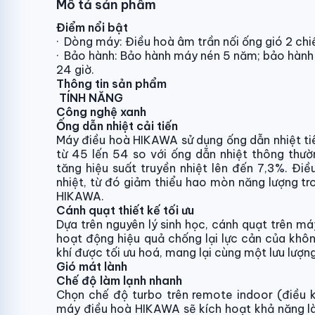
Mô tả sản phẩm
Điểm nổi bật
·
Dòng máy: Điều hoà âm trần nối ống gió 2 chiề
·
Bảo hành: Bảo hành máy nén 5 năm; bảo hành 
24 giờ.
Thông tin sản phẩm
TÍNH NĂNG
Công nghệ xanh
Ống dẫn nhiệt cải tiến
Máy điều hoà HIKAWA sử dụng ống dẫn nhiệt tiên
từ 45 lến 54 so với ống dẫn nhiệt thông thườn
tăng hiệu suất truyền nhiệt lên đến 7,3%. Điề
nhiệt, từ đó giảm thiểu hao mòn năng lượng tr
HIKAWA.
Cánh quạt thiết kế tối ưu
Dựa trên nguyên lý sinh học, cánh quạt trên m
hoạt động hiệu quả chống lại lực cản của khôn
khí được tối ưu hoá, mang lại cùng một lưu lượn
Gió mát lành
Chế độ làm lạnh nhanh
Chọn chế độ turbo trên remote indoor (điều k
máy điều hoà HIKAWA sẽ kích hoạt khả năng là