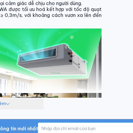
i cảm giác dễ chịu cho người dùng.
WA được tối ưu hoá kết hợp với tốc độ quạt
 ≥ 0,3m/s, với khoảng cách vươn xa lên đến
hêm
ông tin mới nhất