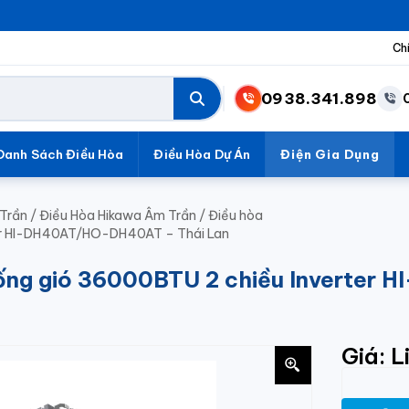
Ch
0938.341.898
Danh Sách Điều Hòa
Điều Hòa Dự Án
Điện Gia Dụng
Trần
/
Điều Hòa Hikawa Âm Trần
/
Điều hòa
ter HI-DH40AT/HO-DH40AT – Thái Lan
 ống gió 36000BTU 2 chiều Inverte
Giá: L