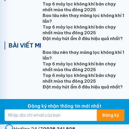
Top 6 máy lọc không khí bán chạy
HIKAWA sẽ kích hoạt khả năng làm lạnh nhanh, giúp
nhất mùa thu đông 2025
không gian phòng nhanh chóng đạt được nhiệt độ
Bao lâu nên thay màng lọc không khí 1
mong muốn và mang lại cảm giác dễ chịu cho người
lần?
dùng.
Top 6 máy lọc không khí bán chạy
nhất mùa thu đông 2025
Thiết kế ống dẫn nhiệt trên máy điều hoà HIKAWA
Đặt máy hút ẩm ở đâu hiệu quả nhất?
được tối ưu hoá kết hợp với tốc độ quạt tăng áp
BÀI VIẾT MI
mang lại luồng gió mạnh hơn ở tốc độ ≥ 0,3m/s, với
Bao lâu nên thay màng lọc không khí 1
khoảng cách vươn xa lên đến 12m.
lần?
Top 6 máy lọc không khí bán chạy
Công nghệ đảo gió 3D
nhất mùa thu đông 2025
Top 6 máy lọc không khí bán chạy
Cửa gió trên dàn lạnh (indoor) điều hoà HIKAWA định
nhất mùa thu đông 2025
hướng di chuyển tự động theo cả chiều ngang và
Đặt máy hút ẩm ở đâu hiệu quả nhất?
chiều dọc, hướng luồng gió đi khắp mọi ngóc ngách
của căn phòng.
Đăng ký nhận thông tin mới nhất
Thiết kế tối ưu, giảm thiểu tiếng ồn
Đăng ký
Đắm chìm trong bầu không khí yên tĩnh. Máy nén
trong điều hoà HIKAWA được thiết kế tối ưu nhằm