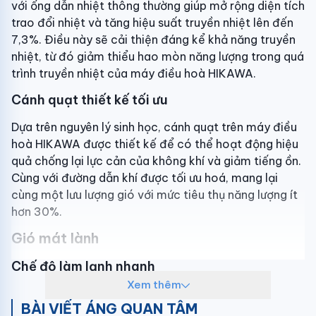
với ống dẫn nhiệt thông thường giúp mở rộng diện tích
trao đổi nhiệt và tăng hiệu suất truyền nhiệt lên đến
7,3%. Điều này sẽ cải thiện đáng kể khả năng truyền
nhiệt, từ đó giảm thiểu hao mòn năng lượng trong quá
trình truyền nhiệt của máy điều hoà HIKAWA.
Cánh quạt thiết kế tối ưu
Dựa trên nguyên lý sinh học, cánh quạt trên máy điều
hoà HIKAWA được thiết kế để có thể hoạt động hiệu
quả chống lại lực cản của không khí và giảm tiếng ồn.
Cùng với đường dẫn khí được tối ưu hoá, mang lại
cùng một lưu lượng gió với mức tiêu thụ năng lượng ít
hơn 30%.
Gió mát lành
Chế độ làm lạnh nhanh
Xem thêm
Chọn chế độ turbo trên remote indoor (điều khiển
BÀI VIẾT ÁNG QUAN TÂM
của dàn lạnh ), hệ thống làm lạnh của máy điều hoà