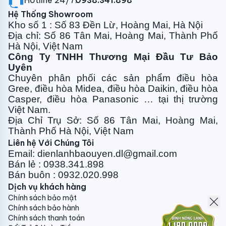
Hotline 24/7:
0938.341.898
giảm thiểu tiếng ồn do rung động. Ngoài ra, để giảm
Hệ Thống Showroom
thiểu tiếng ồn hơn nữa, máy nén được bao bọc bởi lớp
Kho số 1 : Số 83 Đền Lừ, Hoàng Mai, Hà Nội
cách âm dày, khiến điều hoà HIKAWA có thể đạt độ
Địa chỉ: Số 86 Tân Mai, Hoàng Mai, Thành Phố
Hà Nội, Việt Nam
ồn ở mức thấp nhất.
Công Ty TNHH Thương Mại Đầu Tư Bảo
Ống gió được thiết kế để thích ứng với quạt gió, cho
Uyên
phép luồng không khí vào, ra êm ái hơn và giảm ma
Chuyên phân phối các sản phẩm điều hòa
Gree, điều
hòa Midea, điều hòa Daikin, điều hòa
sát không khí trên dàn lạnh (indoor), giúp giảm thiểu
Casper, điều hòa
Panasonic … tại thị trường
hầu hết tiếng ồn luồng gió gây ra từ dàn lạnh (indoor).
Việt Nam.
Bộ lọc kép
Địa Chỉ Trụ Sở: Số 86 Tân Mai, Hoàng Mai,
Thành Phố Hà Nội, Việt Nam
Hệ thống lọc kép trên dàn lạnh (indoor) của máy điều
Liên hệ Với Chúng Tôi
hoà HIKAWA giúp loại bỏ triệt để các chất độc hại,
Email: dienlanhbaouyen.dl@gmail.com
mang đến không khí trong lành, sạch sẽ cho căn
Bán lẻ : 0938.341.898
Bán buôn : 0932.020.998
phòng. Bộ lọc đầu tiên có thể ngăn chặn hiệu quả các
Dịch vụ khách hàng
hạt bụi nhỏ trong không khí. Bộ lọc than hoạt tính thứ
Chính sách bảo mật
hai có khả năng ngăn chặn các chất nguy hiểm trong
Chính sách bảo hành
không khí và mùi khó chịu.
Chính sách thanh toán