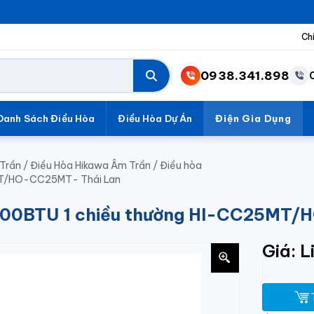
Ch
0938.341.898
Danh Sách Điều Hòa
Điều Hòa Dự Án
Điện Gia Dụng
Trần
/
Điều Hòa Hikawa Âm Trần
/
Điều hòa
MT/HO-CC25MT- Thái Lan
000BTU 1 chiều thường HI-CC25MT/
Giá: L