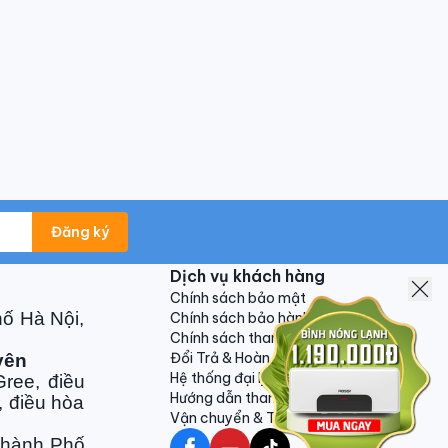
Đăng ký
Dịch vụ khách hàng
Chính sách bảo mật
hố Hà Nội,
Chính sách bảo hành
Chính sách thanh toán
Đổi Trả & Hoàn Tiền
yên
Hệ thống đại lý
ree, điều
Hướng dẫn thanh toán VNPAY
, điều hòa
Vận chuyển & Trả hàng
Thành Phố