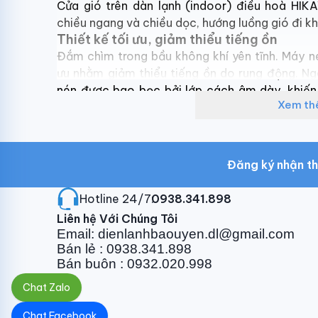
Cửa gió trên dàn lạnh (indoor) điều hoà HIK
chiều ngang và chiều dọc, hướng luồng gió đi 
Thiết kế tối ưu, giảm thiểu tiếng ồn
Đắm chìm trong bầu không khí yên tĩnh. Máy n
ưu nhằm giảm thiểu tiếng ồn do rung động. Ngo
nén được bao bọc bởi lớp cách âm dày, khiế
Xem t
thấp nhất.
Ống gió được thiết kế để thích ứng với quạt gió
và giảm ma sát không khí trên dàn lạnh (indoor)
gây ra từ dàn lạnh (indoor).
Đăng ký nhận th
Bộ lọc kép
Hệ thống lọc kép trên dàn lạnh (indoor) của má
Hotline 24/7:
0938.341.898
chất độc hại, mang đến không khí trong lành, s
Liên hệ Với Chúng Tôi
ngăn chặn hiệu quả các hạt bụi nhỏ trong khôn
Email: dienlanhbaouyen.dl@gmail.com
năng ngăn chặn các chất nguy hiểm trong không
Bán lẻ : 0938.341.898
Bảo hành chu đáo
Bán buôn : 0932.020.998
Bảo hành 05 năm đối với máy nén trên dàn 
Chat Zalo
Bảo hành 24 tháng toàn bộ máy đối với dàn 
Xử lý bảo hành trong 24 giờ kể từ khi có phá
Chat Facebook