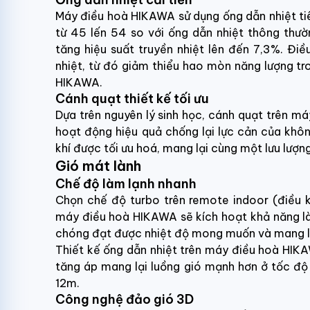
Máy điều hoà HIKAWA sử dụng ống dẫn nhiệt tiên
từ 45 lến 54 so với ống dẫn nhiệt thông thườn
tăng hiệu suất truyền nhiệt lên đến 7,3%. Điề
nhiệt, từ đó giảm thiểu hao mòn năng lượng tr
HIKAWA.
Cánh quạt thiết kế tối ưu
Dựa trên nguyên lý sinh học, cánh quạt trên m
hoạt động hiệu quả chống lại lực cản của khôn
khí được tối ưu hoá, mang lại cùng một lưu lượn
Gió mát lành
Chế độ làm lạnh nhanh
Chọn chế độ turbo trên remote indoor (điều k
máy điều hoà HIKAWA sẽ kích hoạt khả năng là
chóng đạt được nhiệt độ mong muốn và mang lạ
Thiết kế ống dẫn nhiệt trên máy điều hoà HIKA
tăng áp mang lại luồng gió mạnh hơn ở tốc độ
12m.
Công nghệ đảo gió 3D