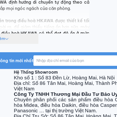
AWA định hướng di chuyển tự động theo cả
khắp mọi ngóc ngách của căn phòng.
én trong điều hoà HIKAWA được thiết kế tối
ài ra, để giảm thiểu tiếng ồn hơn nữa, máy
n điều hoà HIKAWA có thể đạt độ ồn ở mức
hêm
, cho phép luồng không khí vào, ra êm ái hơn
, giúp giảm thiểu hầu hết tiếng ồn luồng gió
ông tin mới nhất
y điều hoà HIKAWA giúp loại bỏ triệt để các
Hệ Thống Showroom
ạch sẽ cho căn phòng. Bộ lọc đầu tiên có thể
Kho số 1 : Số 83 Đền Lừ, Hoàng Mai, Hà Nội
g khí. Bộ lọc than hoạt tính thứ hai có khả
Địa chỉ: Số 86 Tân Mai, Hoàng Mai, Thành P
Việt Nam
 khí và mùi khó chịu.
Công Ty TNHH Thương Mại Đầu Tư Bảo U
Chuyên phân phối các sản phẩm điều hòa G
nóng (outdoor).
hòa Midea, điều hòa Daikin, điều hòa Casper
nóng (outdoor) và dàn lạnh (indoor).
Panasonic … tại thị trường Việt Nam.
t sinh sự vụ bảo hành.
Địa Chỉ Trụ Sở: Số 86 Tân Mai, Hoàng Mai, 