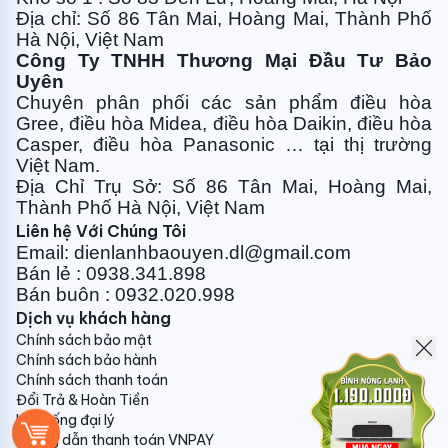
Địa chỉ: Số 86 Tân Mai, Hoàng Mai, Thành Phố
Hà Nội, Việt Nam
Công Ty TNHH Thương Mại Đầu Tư Bảo
Uyên
Chuyên phân phối các sản phẩm điều hòa
Gree, điều
hòa Midea, điều hòa Daikin, điều hòa
Casper, điều hòa
Panasonic … tại thị trường
Việt Nam.
Địa Chỉ Trụ Sở: Số 86 Tân Mai, Hoàng Mai,
Thành Phố Hà Nội, Việt Nam
Liên hệ Với Chúng Tôi
Email: dienlanhbaouyen.dl@gmail.com
Bán lẻ : 0938.341.898
Bán buôn : 0932.020.998
Dịch vụ khách hàng
Chính sách bảo mật
Chính sách bảo hành
Chính sách thanh toán
Đổi Trả & Hoàn Tiền
Hệ thống đại lý
Hướng dẫn thanh toán VNPAY