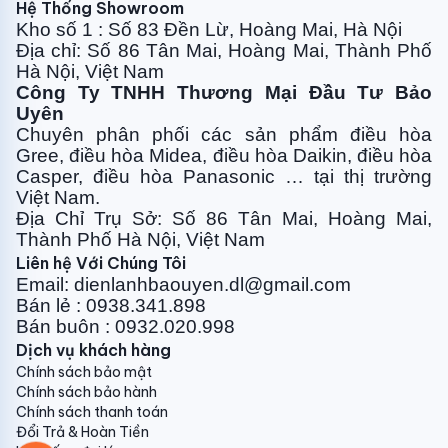
nghệ này cho hơi lạnh sâu hơn, tự nhiên hơn bạn chỉ
Hệ Thống Showroom
cần bật điều hòa là có thể tận hưởng không gian mát
Kho số 1 : Số 83 Đền Lừ, Hoàng Mai, Hà Nội
Địa chỉ: Số 86 Tân Mai, Hoàng Mai, Thành Phố
lạnh sảng khoái, dễ chịu như không khí ngoài trời.
Hà Nội, Việt Nam
HẸN GIỜ TẮT/BẬT THÔNG MINH
Công Ty TNHH Thương Mại Đầu Tư Bảo
Uyên
Hãy trải nghiệm sử dụng điều hòa một cách thông
Chuyên phân phối các sản phẩm điều hòa
minh và hiện đại hơn với tính năng tự động hẹn giờ. Với
Gree, điều
hòa Midea, điều hòa Daikin, điều hòa
tính năng này người dùng hoàn toàn có thể chủ động
Casper, điều hòa
Panasonic … tại thị trường
Việt Nam.
cài đặt thời gian bật/tắt điều hòa như mong muốn.
Địa Chỉ Trụ Sở: Số 86 Tân Mai, Hoàng Mai,
MÀN HÌNH LED HIỆN ĐẠI
Thành Phố Hà Nội, Việt Nam
Liên hệ Với Chúng Tôi
Email: dienlanhbaouyen.dl@gmail.com
Bán lẻ : 0938.341.898
Bán buôn : 0932.020.998
Tủ đứng T-Fresh được trang bị màn hình LED hiện đại
Dịch vụ khách hàng
vừa giúp hiển thị những thông số cần thiết khi điều
Chính sách bảo mật
hòa hoạt động, vừa tôn lên nét sang trọng cho sản
Chính sách bảo hành
phẩm
Chính sách thanh toán
Đổi Trả & Hoàn Tiền
MÔI CHẤT LẠNH THÂN THIỆN MÔI TRƯỜNG