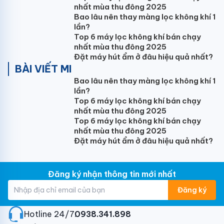
một cách thoải mái ở bất kỳ vị trí nào trong không
nhất mùa thu đông 2025
gian này.
Bao lâu nên thay màng lọc không khí 1
lần?
LÀM MÁT NHANH HƠN GẤP 05 LẦN VỚI
Top 6 máy lọc không khí bán chạy
nhất mùa thu đông 2025
TURBO
Đặt máy hút ẩm ở đâu hiệu quả nhất?
BÀI VIẾT MI
Tính năng Turbo giúp điều hòa làm lạnh nhanh hơn
gấp 05 lần so với thông thường. Chỉ cần mất 03
Bao lâu nên thay màng lọc không khí 1
lần?
phút là có thể cảm nhận được hơi lạnh đang lan tỏa
Top 6 máy lọc không khí bán chạy
đều khắp căn phòng.
nhất mùa thu đông 2025
Top 6 máy lọc không khí bán chạy
TỰ ĐỘNG HIỂN THỊ MÃ LỖI
nhất mùa thu đông 2025
Được trang bị bộ vi xử lý thông minh điều hòa Gree có
Đặt máy hút ẩm ở đâu hiệu quả nhất?
thể tự phát hiện và báo lỗi trên màn hình hiển thị ở
dàn lạnh, từ đó giúp tiết kiệm đáng kể thời gian bảo
Đăng ký nhận thông tin mới nhất
trì sửa chữa cho kỹ thuật viên và người dùng.
Đăng ký
MÁT LẠNH TỰ NHIÊN VỚI REAL COOL
Real cool là công nghệ độc quyền đến từ Gree, công
Hotline 24/7:
0938.341.898