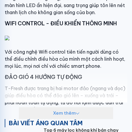
màn hình LED ẩn hiện đại, sang trọng giúp tôn lên nét
thanh lịch cho không gian sống của bạn.
WIFI CONTROL - ĐIỀU KHIỂN THÔNG MINH
Với công nghệ Wifi control tiên tiến người dùng có
thể điều chỉnh điều hòa của mình một cách linh hoạt,
mọi lúc, mọi nơi chỉ với chiếc smart phone.
ĐẢO GIÓ 4 HƯỚNG TỰ ĐỘNG
T-Fresh được trang bị hai motor đảo (ngang và dọc)
giúp điều hòa có thể đảo gió lên – xuống và trái –
phải hoàn toàn tự động, từ đó hơi lạnh được dàn trải
và lan tỏa đến mọi ngóc ngách trong không gian sử
Xem thêm
dụng.
BÀI VIẾT ÁNG QUAN TÂM
Người dùng sẽ tận hưởng được không gian mát lạnh
Top 6 máy lọc không khí bán chạy