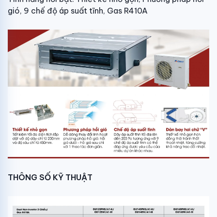
gió, 9 chế độ áp suất tĩnh, Gas R410A
THÔNG SỐ KỸ THUẬT