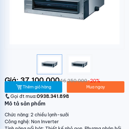
Giá: 37.100.000
46.250.000
-20%
Thêm giỏ hàng
Mua ngay
Gọi đt mua:
0938.341.898
Mô tả sản phẩm
Chức năng: 2 chiều lạnh-sưởi
Công nghệ: Non Inverter
Tính năng nổi bật: Thiết kế nhỏ gọn, Phương pháp hồi