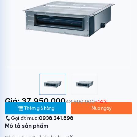
Giá: 37.950.000
43.900.000
-14%
Thêm giỏ hàng
Mua ngay
Gọi đt mua:
0938.341.898
Mô tả sản phẩm