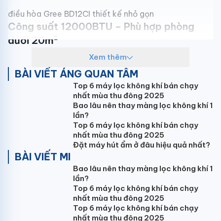
điều hòa Gree BD12CI thiết kế nhỏ gọn
Năm ra mắt : 2025
Công suất 12000BTU – Phù hợp phòng
dưới 20m²
Xem thêm
Máy có công suất
12.000BTU (1.5HP)
, đáp ứng tốt
nhu cầu làm mát cho:
BÀI VIẾT ÁNG QUAN TÂM
Top 6 máy lọc không khí bán chạy
Phòng diện tích dưới 20m²
nhất mùa thu đông 2025
Không gian kín, cách nhiệt tốt
Bao lâu nên thay màng lọc không khí 1
lần?
Đảm bảo làm lạnh hiệu quả và duy trì nhiệt độ ổn
Top 6 máy lọc không khí bán chạy
định.
nhất mùa thu đông 2025
Đặt máy hút ẩm ở đâu hiệu quả nhất?
BÀI VIẾT MI
Bao lâu nên thay màng lọc không khí 1
lần?
điều hòa Gree BD12CI làm lạnh nhanh
Top 6 máy lọc không khí bán chạy
Công nghệ Inverter – Tiết kiệm điện năng
nhất mùa thu đông 2025
Top 6 máy lọc không khí bán chạy
Điểm nổi bật của
Gree BD12CI
là công nghệ
Inverter
,
nhất mùa thu đông 2025