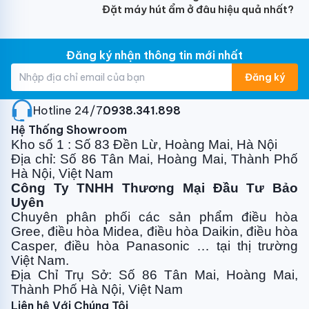
giúp:
Đặt máy hút ẩm ở đâu hiệu quả nhất?
Giảm tiêu thụ điện năng
Duy trì nhiệt độ ổn định
Đăng ký nhận thông tin mới nhất
Hạn chế bật/tắt máy liên tục
Đăng ký
Giải pháp tiết kiệm chi phí điện lâu dài cho gia đình.
Hotline 24/7:
0938.341.898
Hệ Thống Showroom
Kho số 1 : Số 83 Đền Lừ, Hoàng Mai, Hà Nội
máy lạnh Gree BD12CI tiết kiệm điện inverter
Địa chỉ: Số 86 Tân Mai, Hoàng Mai, Thành Phố
Làm lạnh nhanh, vận hành êm ái
Hà Nội, Việt Nam
Công Ty TNHH Thương Mại Đầu Tư Bảo
Máy được trang bị chế độ làm lạnh nhanh giúp:
Uyên
Chuyên phân phối các sản phẩm điều hòa
Hạ nhiệt độ nhanh chóng
Gree, điều
hòa Midea, điều hòa Daikin, điều hòa
Tạo cảm giác mát mẻ ngay sau khi bật
Casper, điều hòa
Panasonic … tại thị trường
Việt Nam.
Ngoài ra, máy vận hành êm ái, phù hợp sử dụng ban
Địa Chỉ Trụ Sở: Số 86 Tân Mai, Hoàng Mai,
đêm hoặc trong phòng ngủ.
Thành Phố Hà Nội, Việt Nam
Liên hệ Với Chúng Tôi