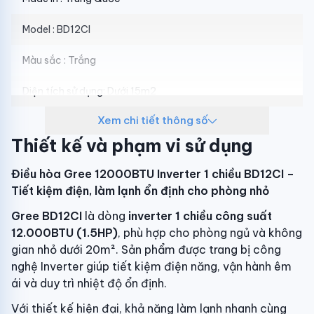
Model : BD12CI
Màu sắc : Trắng
Diện tích sử dụng: Dưới 15m2
Xem chi tiết thông số
Chức năng: 1 chiều lạnh
Thiết kế và phạm vi sử dụng
Công suất : 1.5 HP – 12000 BTU
Điều hòa Gree 12000BTU Inverter 1 chiều BD12CI –
Loại điều hòa: Điều hòa inverter
Tiết kiệm điện, làm lạnh ổn định cho phòng nhỏ
Hiệu suất năng lượng : 3 sao
Gree BD12CI
là dòng
inverter 1 chiều công suất
12.000BTU (1.5HP)
, phù hợp cho phòng ngủ và không
Nguồn điện: 1pH.220-240V.50Hz
gian nhỏ dưới 20m². Sản phẩm được trang bị công
nghệ Inverter giúp tiết kiệm điện năng, vận hành êm
Độ ồn : Dàn lạnh: 38 dB – Dàn nóng: 49 dB
ái và duy trì nhiệt độ ổn định.
Kích thước mặt lạnh : Dài 81 cm – Cao 26 cm – Dày 19 cm
Với thiết kế hiện đại, khả năng làm lạnh nhanh cùng