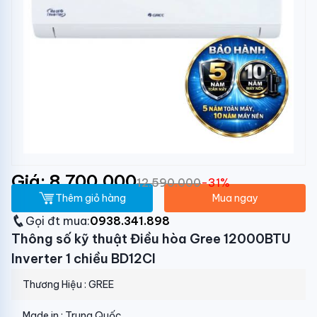
Giá: 8.700.000
12.590.000
-31%
Thêm giỏ hàng
Mua ngay
Gọi đt mua:
0938.341.898
Thông số kỹ thuật Điều hòa Gree 12000BTU
Inverter 1 chiều BD12CI
Thương Hiệu : GREE
Made in : Trung Quốc