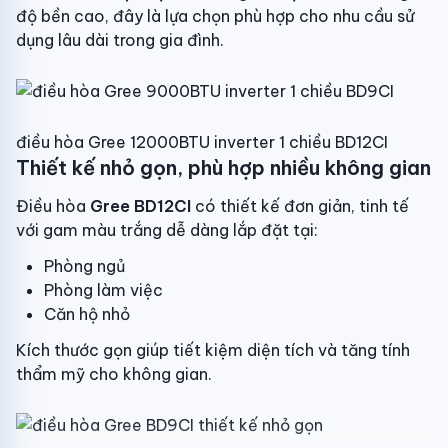
độ bền cao, đây là lựa chọn phù hợp cho nhu cầu sử
Kích thước cục nóng: Dài 73.2 cm – Cao 55.5 cm – Dày 33 c
dụng lâu dài trong gia đình.
Cục nóng : 23 kg
Đường ống kết nối :φ10
điều hòa Gree 12000BTU inverter 1 chiều BD12CI
Đường ống lỏng : φ6
Thiết kế nhỏ gọn, phù hợp nhiều không gian
Công nghệ: Real Inverter, Turbo
Điều hòa
Gree BD12CI
có thiết kế đơn giản, tinh tế
với gam màu trắng dễ dàng lắp đặt tại:
Tiện ích:
Khóa trẻ em
Phòng ngủ
Công nghệ BLACK FIN – tăng cường khả năng chống ăn mòn
Phòng làm việc
Có 7 cấp độ gió
Chức năng tự chẩn đoán lỗi
Căn hộ nhỏ
Chế độ tự làm sạch G-Clean
Kích thước gọn giúp tiết kiệm diện tích và tăng tính
Chế độ Stand by 0.5W
3 chế độ ngủ thông minh
thẩm mỹ cho không gian.
Hoạt động siêu êm Quiet
Bảo hành : 5 năm