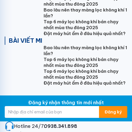
Nhờ tốc độ chạy ổn định mà sản phẩm cũng có tuổi
nhất mùa thu đông 2025
thọ cao hơn so với các dòng điều hòa thong thường.
Bao lâu nên thay màng lọc không khí 1
lần?
Top 6 máy lọc không khí bán chạy
nhất mùa thu đông 2025
Khả năng làm mát diện rộng
Đặt máy hút ẩm ở đâu hiệu quả nhất?
BÀI VIẾT MI
Với những tối ưu về mặt cấu tạo, thiết kế cũng như
Bao lâu nên thay màng lọc không khí 1
công suất lớn, Điều hòa Funiki có khả năng làm mát
lần?
hiệu quả cho những căn phòng đòi hỏi tính thẩm mỹ
Top 6 máy lọc không khí bán chạy
cao, không gian rộng lớn và đông người như nhà hàng
nhất mùa thu đông 2025
tiệc cưới, đại sảnh khách sạn, hội trường…
Top 6 máy lọc không khí bán chạy
nhất mùa thu đông 2025
Đặt máy hút ẩm ở đâu hiệu quả nhất?
Cảm biến nhiệt Follow Me
Bộ cảm biến nhiệt độ được tích hợp trong dàn lạnh và
Đăng ký nhận thông tin mới nhất
điều khiển từ xa, giúp máy điều chỉnh nhiệt độ phù
Đăng ký
hợp với than nhiệt của người dung. Tạo luồng khí mát
lành xoay quanh người sử dụng.
Hotline 24/7:
0938.341.898