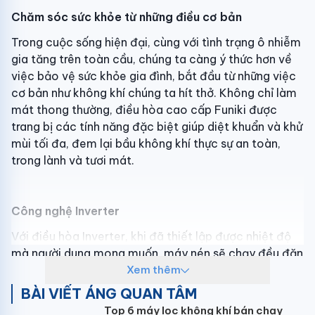
Chăm sóc sức khỏe từ những điều cơ bản
Trong cuộc sống hiện đại, cùng với tình trạng ô nhiễm
gia tăng trên toàn cầu, chúng ta càng ý thức hơn về
việc bảo vệ sức khỏe gia đình, bắt đầu từ những việc
cơ bản như không khí chúng ta hít thở. Không chỉ làm
mát thong thường, điều hòa cao cấp Funiki được
trang bị các tính năng đặc biệt giúp diệt khuẩn và khử
mùi tối đa, đem lại bầu không khí thực sự an toàn,
trong lành và tươi mát.
Công nghệ Inverter
Với điều hòa Inverter, khi đã thiết lập được nhiệt độ
mà người dung mong muốn, máy nén sẽ chạy đều đặn
ở công suất thấp, giảm hao phí điện năng tối đa.
Xem thêm
Đồng thời, nhiệt độ trong phòng luôn được duy trì ở
BÀI VIẾT ÁNG QUAN TÂM
mức ổn định, giúp người dung luôn cảm thấy dễ chịu.
Top 6 máy lọc không khí bán chạy