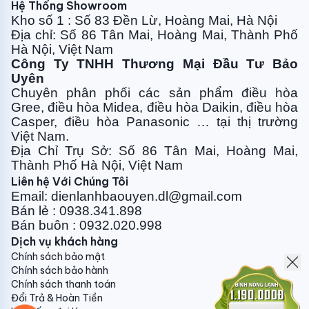
Hệ Thống Showroom
Kho số 1 : Số 83 Đền Lừ, Hoàng Mai, Hà Nội
Chế độ chẩn đoán lỗi tự động
Địa chỉ: Số 86 Tân Mai, Hoàng Mai, Thành Phố
Hà Nội, Việt Nam
Khi máy xuấ hiện lỗi trong quá trình sử dụng, Điều hòa
Công Ty TNHH Thương Mại Đầu Tư Bảo
sẽ tự động tắt để bảo vệ hệ thống vận hành. Đồng
Uyên
thời, màn hình sẽ hiển thị mã lỗi để người dung nắm
Chuyên phân phối các sản phẩm điều hòa
được và nhanh chóng tìm cách khắc phục.
Gree, điều
hòa Midea, điều hòa Daikin, điều hòa
Casper, điều hòa
Panasonic … tại thị trường
Việt Nam.
Địa Chỉ Trụ Sở: Số 86 Tân Mai, Hoàng Mai,
Công nghệ Golden Fin
Thành Phố Hà Nội, Việt Nam
Lớp mạ bảo vệ Golden Fin trên dàn lạnh và dàn nóng,
Liên hệ Với Chúng Tôi
giúp chống bám bẩn, ăn mòn vật liệu và khả năng
Email: dienlanhbaouyen.dl@gmail.com
trao đổi nhiệt cao hơn cho máy.
Bán lẻ : 0938.341.898
Bán buôn : 0932.020.998
THÔNG SỐ
Dịch vụ khách hàng
Chính sách bảo mật
ĐVT
Chính sách bảo hành
CIC 19MMC
Chính sách thanh toán
Đổi Trả & Hoàn Tiền