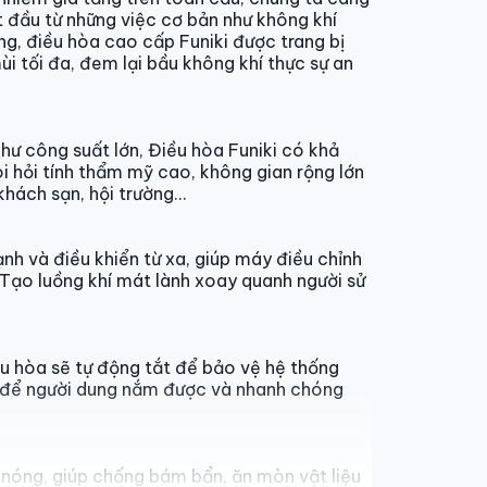
t đầu từ những việc cơ bản như không khí
ng, điều hòa cao cấp Funiki được trang bị
ùi tối đa, đem lại bầu không khí thực sự an
như công suất lớn, Điều hòa Funiki có khả
 hỏi tính thẩm mỹ cao, không gian rộng lớn
khách sạn, hội trường…
nh và điều khiển từ xa, giúp máy điều chỉnh
 Tạo luồng khí mát lành xoay quanh người sử
iều hòa sẽ tự động tắt để bảo vệ hệ thống
ỗi để người dung nắm được và nhanh chóng
 nóng, giúp chống bám bẩn, ăn mòn vật liệu