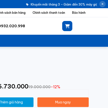
Khuyến mãi tháng 3 – Giảm đến 30% máy giặt Electro
ính sách bán hàng
Chính sách thanh toán
Bảo hành
0932.020.998
16.730.000
19.000.000
-12%
Thêm giỏ hàng
Mua ngay