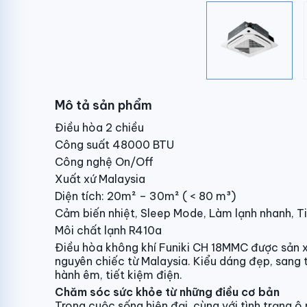
Mô tả sản phẩm
Điều hòa 2 chiều
Công suất 48000 BTU
Công nghệ On/Off
Xuất xứ Malaysia
Diện tích: 20m² – 30m² ( < 80 m³)
Cảm biến nhiệt, Sleep Mode, Làm lạnh nhanh, Ti
Môi chất lạnh R410a
Điều hòa không khí Funiki CH 18MMC được sản x
nguyên chiếc từ Malaysia. Kiểu dáng đẹp, sang 
hành êm, tiết kiệm điện.
Chăm sóc sức khỏe từ những điều cơ bản
Trong cuộc sống hiện đại, cùng với tình trạng ô