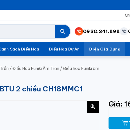
Ch
0938.341.898
Danh Sách Điều Hòa
Điều Hòa Dự Án
Điện Gia Dụng
Trần
/
Điều Hòa Funiki Âm Trần
/
Điều hòa Funiki âm
00BTU 2 chiều CH18MMC1
Giá: 