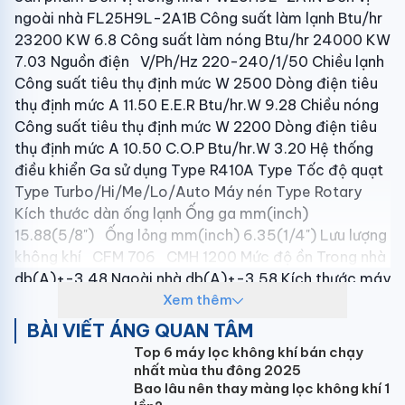
ngoài nhà FL25H9L-2A1B Công suất làm lạnh Btu/hr
23200 KW 6.8 Công suất làm nóng Btu/hr 24000 KW
7.03 Nguồn điện V/Ph/Hz 220-240/1/50 Chiều lạnh
Công suất tiêu thụ định mức W 2500 Dòng điện tiêu
thụ định mức A 11.50 E.E.R Btu/hr.W 9.28 Chiều nóng
Công suất tiêu thụ định mức W 2200 Dòng điện tiêu
thụ định mức A 10.50 C.O.P Btu/hr.W 3.20 Hệ thống
điều khiển Ga sử dụng Type R410A Type Tốc độ quạt
Type Turbo/Hi/Me/Lo/Auto Máy nén Type Rotary
Kích thước dàn ống lạnh Ống ga mm(inch)
15.88(5/8") Ống lỏng mm(inch) 6.35(1/4") Lưu lượng
không khí CFM 706 CMH 1200 Mức độ ồn Trong nhà
db(A)+-3 48 Ngoài nhà db(A)+-3 58 Kích thước máy
(W*H*D) Trong nhà mm+-5 1082*330*233 Ngoài
Xem thêm
nhà mm+-5 825*655*310 Kích thước bao bì
BÀI VIẾT ÁNG QUAN TÂM
(W*H*D) Trong nhà mm+-5 1155*397*312 Ngoài nhà
Top 6 máy lọc không khí bán chạy
mm+-5 945*725*435 Khối lượng tịnh Trong nhà
nhất mùa thu đông 2025
kg+-0.5 16 Ngoài nhà kg+-0.5 49.5 Khối lượng bao bì
Bao lâu nên thay màng lọc không khí 1