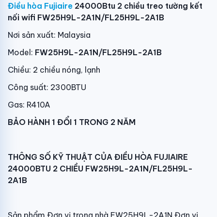
Điều hòa Fujiaire
24000Btu 2 chiều treo tường kết
nối wifi FW25H9L-2A1N/FL25H9L-2A1B
Nơi sản xuất: Malaysia
Model:
FW25H9L-2A1N/FL25H9L-2A1B
Chiều: 2 chiều nóng, lạnh
Công suất: 2300BTU
Gas: R410A
BẢO HÀNH 1 ĐỔI 1 TRONG 2 NĂM
THÔNG SỐ KỸ THUẬT CỦA ĐIỀU HÒA FUJIAIRE
24000BTU 2 CHIỀU FW25H9L-2A1N/FL25H9L-
2A1B
Sản phẩm Đơn vị trong nhà FW25H9L-2A1N Đơn vị