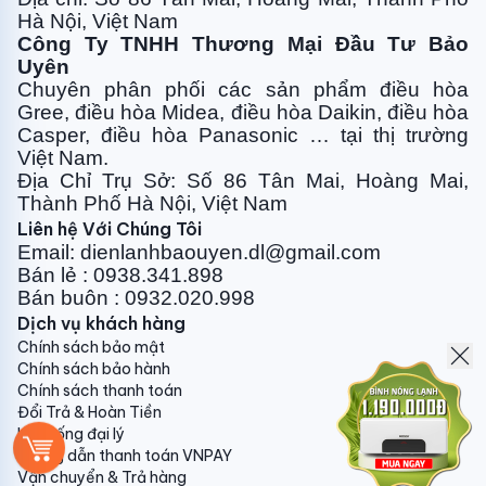
Hà Nội, Việt Nam
10, Chống lại ăn mòn giúp bảo vệ thiết bị tốt nhất.
Công Ty TNHH Thương Mại Đầu Tư Bảo
1. Nhân công lắp đặt : (Miễn phí vận chuyển lắp đặt
Uyên
Chuyên phân phối các sản phẩm điều hòa
tại nội thành Hà Nội - trừ máy tủ, áp, ầm trần).
Gree, điều
hòa Midea, điều hòa Daikin, điều hòa
- Đối với máy công suất 9000btu, 12000btu:
Casper, điều hòa
Panasonic … tại thị trường
200.000vnđ
Việt Nam.
Địa Chỉ Trụ Sở: Số 86 Tân Mai, Hoàng Mai,
- Đối với máy công suất 18000btu, 24000btu:
Thành Phố Hà Nội, Việt Nam
300.000vnđ
Liên hệ Với Chúng Tôi
Email: dienlanhbaouyen.dl@gmail.com
- Đối với máy tủ/cassette/áp trần : 700.000vnđ
Bán lẻ : 0938.341.898
Bán buôn : 0932.020.998
Dịch vụ khách hàng
2. Ống đồng + bảo ôn
Chính sách bảo mật
Chính sách bảo hành
- Đối với máy công suất 9000btu, 12000btu ( ống
Chính sách thanh toán
dày 6.1): 150.000vnđ/m
Đổi Trả & Hoàn Tiền
Hệ thống đại lý
- Đối với máy công suất 18000btu: 170.000vnđ/m
Hướng dẫn thanh toán VNPAY
Vận chuyển & Trả hàng
- Đối với máy công suất 24000btu: 210.000vnđ/m