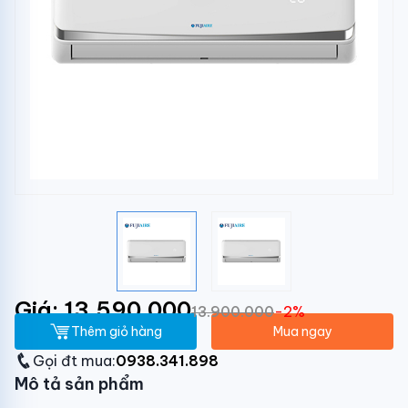
Giá: 13.590.000
13.900.000
-2%
Thêm giỏ hàng
Mua ngay
Gọi đt mua:
0938.341.898
Mô tả sản phẩm