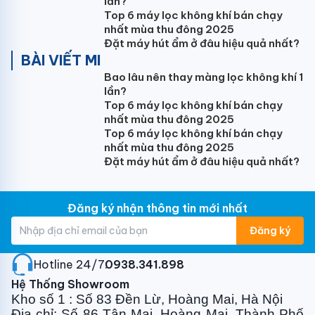
lần?
Trong nhà kg+-0.5 19 Ngoài nhà kg+-0.5 54
Top 6 máy lọc không khí bán chạy
nhất mùa thu đông 2025
Đặt máy hút ẩm ở đâu hiệu quả nhất?
Tính năng nổi bật của điều hòa Fujiaire 24000Btu 2
BÀI VIẾT MI
chiều treo tường kết nối wifi FW25H9L-
Bao lâu nên thay màng lọc không khí 1
2A1N/FL25H9L-2A1B
lần?
1, Điều hòa thông minh
hỗ trợ kết nối Wifi
Top 6 máy lọc không khí bán chạy
nhất mùa thu đông 2025
2, Cảm biến cơ thể người dùng
Top 6 máy lọc không khí bán chạy
nhất mùa thu đông 2025
3, Vận hành êm ái với độ ồn tối thiểu.
Đặt máy hút ẩm ở đâu hiệu quả nhất?
4, Chống khô với màng lọc ion có lợi cho sức khỏe.
5, Màn hình led hiển thị.
Đăng ký nhận thông tin mới nhất
6, Chế độ hẹn giờ.
Đăng ký
7, Tự động khởi động lại với dòng điện thấp nhất
Hotline 24/7:
0938.341.898
8, Xoay đến các góc xa nhất.
Hệ Thống Showroom
Kho số 1 : Số 83 Đền Lừ, Hoàng Mai, Hà Nội
9, Chế độ chờ 0,5W.
Địa chỉ: Số 86 Tân Mai, Hoàng Mai, Thành Phố