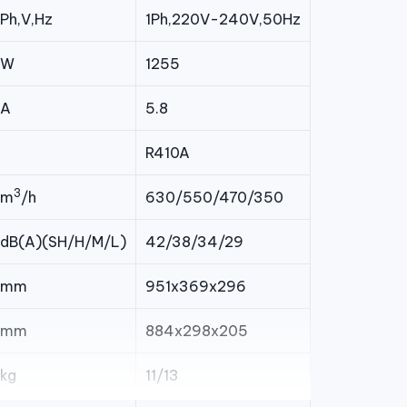
Ph,V,Hz
1Ph,220V-240V,50Hz
W
1255
A
5.8
R410A
3
m
/h
630/550/470/350
dB(A)(SH/H/M/L)
42/38/34/29
mm
951x369x296
mm
884x298x205
kg
11/13