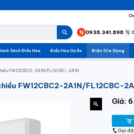
Ch
0938.341.898
Danh Sách Điều Hòa
Điều Hòa Dự Án
Điện Gia Dụng
 1 chiều FW12CBC2-2A1N/FL12CBC-2A1N
 1 chiều FW12CBC2-2A1N/FL12CBC-2
Giá: 
Gọi đặ