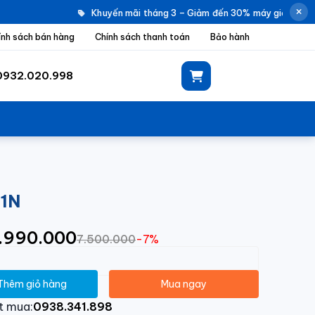
Khuyến mãi tháng 3 – Giảm đến 30% máy giặt Electr
ính sách bán hàng
Chính sách thanh toán
Bảo hành
0932.020.998
A1N
6.990.000
7.500.000
-7%
Thêm giỏ hàng
Mua ngay
t mua:
0938.341.898