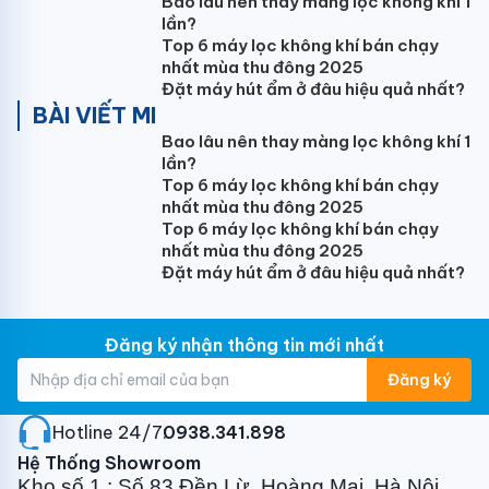
Bao lâu nên thay màng lọc không khí 1
chất khí ga. Đây cũng là điều mà khách hàng những
lần?
người tiêu dùng quan tâm. Chính vì vậy các nhà
Top 6 máy lọc không khí bán chạy
nhất mùa thu đông 2025
nghiên cứu với nhiều thí nghiệm đã đưa vào môi chất
Đặt máy hút ẩm ở đâu hiệu quả nhất?
khí gas R410 A . Khí này có tác dụng làm lạnh nhanh,
BÀI VIẾT MI
tuyệt đối an toàn với sức khỏe người tiêu dùng thân
Bao lâu nên thay màng lọc không khí 1
thiện với môi trường. Cho quý khách an tâm sử dụng.
lần?
Top 6 máy lọc không khí bán chạy
nhất mùa thu đông 2025
Làm lạnh và sưởi nhanh
Top 6 máy lọc không khí bán chạy
nhất mùa thu đông 2025
Điều hòa 9000 BTU
Dairry DR09-KH này được trang
Đặt máy hút ẩm ở đâu hiệu quả nhất?
bị dàn lạnh tiên tiến chính vì vậy khả năng làm lạnh –
sưởi nóng cức nhanh. Bạn chỉ cần bật điều hòa và
cảm nhận tức thời những cảm giác khoan khoái dễ
Đăng ký nhận thông tin mới nhất
chịu ngay lập tức.Luồng không khí sẽ lan tỏa đến
Đăng ký
khắp mọi ngóc ngách căn phòng của bạn. Bạn hãy là 1
trong số những người đầu tiên sở hữu và trải nghiệm
Hotline 24/7:
0938.341.898
sản phẩm tuyệt vời này.
Hệ Thống Showroom
Kho số 1 : Số 83 Đền Lừ, Hoàng Mai, Hà Nội