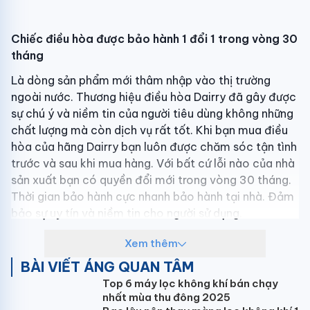
Chiếc điều hòa được bảo hành 1 đổi 1 trong vòng 30
tháng
Là dòng sản phẩm mới thâm nhập vào thị trường
ngoài nước. Thương hiệu điều hòa Dairry đã gây được
sự chú ý và niềm tin của người tiêu dùng không những
chất lượng mà còn dịch vụ rất tốt. Khi bạn mua điều
hòa của hãng Dairry bạn luôn được chăm sóc tận tình
trước và sau khi mua hàng. Với bất cứ lỗi nào của nhà
sản xuất bạn có quyền đổi mới trong vòng 30 tháng.
Thời gian bảo hành cực nhanh bảo hành tại nhà. Đảm
bảo sự uy tín và niềm tin cho người sử dụng.
Xem thêm
Sản phẩm sử dụng môi chất Gas R410 A an toàn với
BÀI VIẾT ÁNG QUAN TÂM
sức khỏe.
Top 6 máy lọc không khí bán chạy
nhất mùa thu đông 2025
Bất kỳ sản phẩm điều hòa nào đều phải sử dụng môi