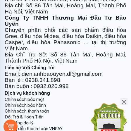
Địa chỉ: Số 86 Tân Mai, Hoàng Mai, Thành Phố
Khả năng hoạt động trong thời tiết 60 độ C
Hà Nội, Việt Nam
Công Ty TNHH Thương Mại Đầu Tư Bảo
Nhiều người lo lắng rằng nhiệt độ ngoài trời sẽ làm
Uyên
ảnh hưởng đến khả năng làm lạnh của máy. Chiếc
Chuyên phân phối các sản phẩm điều hòa
điều hòa thế hệ mới này được hãng chú ý quan tâm
Gree, điều
hòa Midea, điều hòa Daikin, điều hòa
với các kỹ sư hàng đầu trong lĩnh vực sản xuất điều
Casper, điều hòa
Panasonic … tại thị trường
Việt Nam.
hòa với vật liệu sản xuất tiên tiến . Chiếc điều hòa
Địa Chỉ Trụ Sở: Số 86 Tân Mai, Hoàng Mai,
Điều hòa Dairry DR09-KH này có khả năng hoạt động
Thành Phố Hà Nội, Việt Nam
cực cao. Ngay cả khi nhiệt độ môi trường đạt đến
Liên hệ Với Chúng Tôi
mức 60 độ C. Một con số khiến chúng ta kinh ngạc.
Email: dienlanhbaouyen.dl@gmail.com
Bán lẻ : 0938.341.898
Bán buôn : 0932.020.998
Vận hành êm ái cho giâc ngủ sâu
Dịch vụ khách hàng
Chính sách bảo mật
Tiếng động cơ máy móc thiết bị thường là nguyên
Chính sách bảo hành
nhân khiến chúng ta cảm giác khó chịu. Đặc biệt là
Chính sách thanh toán
ban đêm khi không khí yên tĩnh để bạn chìm đắm vào
Đổi Trả & Hoàn Tiền
giấc ngủ sâu sau những giờ làm việc thì tiếng động cơ
Hệ thống đại lý
Hướng dẫn thanh toán VNPAY
lại làm bạn mất ngủ. Với cơ chế vận hành siêu tĩnh