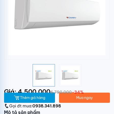
Giá: 4.500.000
6.790.000
-34%
Thêm giỏ hàng
Mua ngay
Gọi đt mua:
0938.341.898
Mô tả sản phẩm