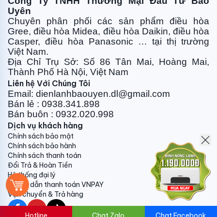
Công Ty TNHH Thương Mại Đầu Tư Bảo
Uyên
Chuyên phân phối các sản phẩm điều hòa
Gree, điều
hòa Midea, điều hòa Daikin, điều hòa
Casper, điều hòa
Panasonic … tại thị trường
Việt Nam.
Địa Chỉ Trụ Sở: Số 86 Tân Mai, Hoàng Mai,
Thành Phố Hà Nội, Việt Nam
Liên hệ Với Chúng Tôi
Email: dienlanhbaouyen.dl@gmail.com
Bán lẻ : 0938.341.898
Bán buôn : 0932.020.998
Dịch vụ khách hàng
Chính sách bảo mật
Chính sách bảo hành
Chính sách thanh toán
Đổi Trả & Hoàn Tiền
Hệ thống đại lý
Hướng dẫn thanh toán VNPAY
Vận chuyển & Trả hàng
Hotline
Chat Zalo
Chat Facebook