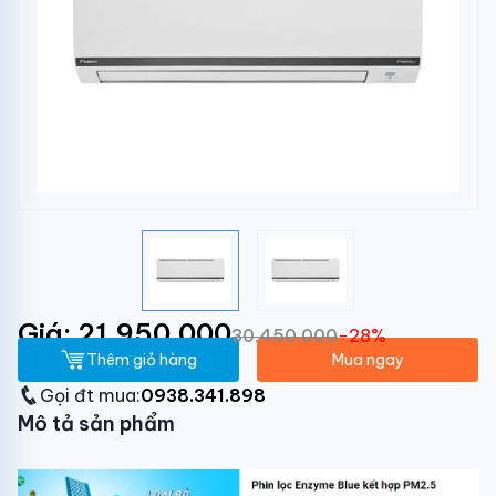
Giá: 21.950.000
30.450.000
-28%
Thêm giỏ hàng
Mua ngay
Gọi đt mua:
0938.341.898
Mô tả sản phẩm