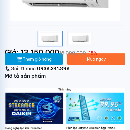
Giá: 13.150.000
16.000.000
-18%
Thêm giỏ hàng
Mua ngay
Gọi đt mua:
0938.341.898
Mô tả sản phẩm