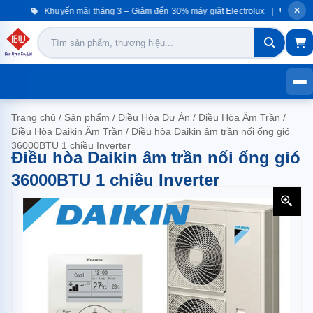
Khuyến mãi tháng 3 – Giảm đến 30% máy giặt Electrolux |
Khuyến
Trang chủ
/
Sản phẩm
/
Điều Hòa Dự Án
/
Điều Hòa Âm Trần
/
Điều Hòa Daikin Âm Trần
/
Điều hòa Daikin âm trần nối ống gió
36000BTU 1 chiều Inverter
Điều hòa Daikin âm trần nối ống gió
36000BTU 1 chiều Inverter