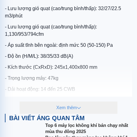
- Lưu lượng gió quạt (cao/trung bình/thấp): 32/27/22.5
m3/phút
- Lưu lượng gió quạt (cao/trung bình/thấp):
1,130/953/794cfm
- Áp suất tĩnh bên ngoài: định mức 50 (50-150) Pa
- Độ ồn (H/M/L): 38/35/33 dB(A)
- Kích thước (CxRxD): 245x1,400x800 mm
- Trọng lượng máy: 47kg
- Dải hoạt động: 14 đến 25 CWB
Xem thêm
+ Thông số Dàn nóng RZR100MYM
BÀI VIẾT ÁNG QUAN TÂM
- Màu sắc: màu trắng ngà
Top 6 máy lọc không khí bán chạy nhất
mùa thu đông 2025
- Dàn tản nhiệt loại Micro channel