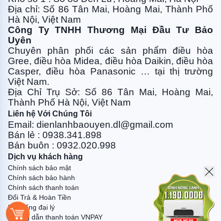
Địa chỉ: Số 86 Tân Mai, Hoàng Mai, Thành Phố
Hà Nội, Việt Nam
Tính năng nổi bật của máy điều hòa Daikin âm trần nối
Công Ty TNHH Thương Mại Đầu Tư Bảo
ống gió 36000BTU 1 chiều Inverter
Uyên
FBQ100EVE/RZR100MYM:
Chuyên phân phối các sản phẩm điều hòa
Gree, điều
hòa Midea, điều hòa Daikin, điều hòa
1. Tính năng tiện nghi
Casper, điều hòa
Panasonic … tại thị trường
- Động cơ quạt DC (dàn lạnh)
Việt Nam.
Địa Chỉ Trụ Sở: Số 86 Tân Mai, Hoàng Mai,
- Tốc độ quạt có thể điều chỉnh
Thành Phố Hà Nội, Việt Nam
Liên hệ Với Chúng Tôi
- Điều chỉnh lượng gió tự động áp dụng cho điều khiển
Email: dienlanhbaouyen.dl@gmail.com
BRC1E62
Bán lẻ : 0938.341.898
Bán buôn : 0932.020.998
- Chế độ khử ẩm
Dịch vụ khách hàng
- Hai bộ cảm biến nhiệt tùy chọn áp dụng khi sử dụng điều
Chính sách bảo mật
khiển từ xa có dây
Chính sách bảo hành
Chính sách thanh toán
- Khởi động nóng
Đổi Trả & Hoàn Tiền
Hệ thống đại lý
- Ứng dụng làm lạnh quanh năm
Hướng dẫn thanh toán VNPAY