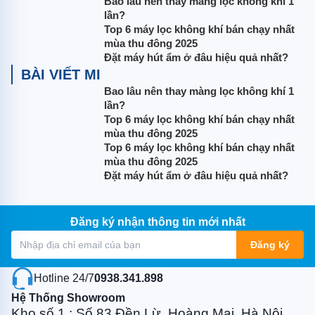
Bao lâu nên thay màng lọc không khí 1
lần?
- Máy nén loại Swing dạng kín
Top 6 máy lọc không khí bán chạy nhất
- Công suất động cơ máy nén: 2.03 kW
mùa thu đông 2025
Đặt máy hút ẩm ở đâu hiệu quả nhất?
- Mức nạp môi chất làm lạnh: 1.9 kg (đã nạp cho 30m)
BÀI VIẾT MI
Bao lâu nên thay màng lọc không khí 1
- Độ ồn chế độ làm lạnh: 49 dB(A)
lần?
- Độ ồn chế độ vận hành ban đêm: 45 dB(A)
Top 6 máy lọc không khí bán chạy nhất
mùa thu đông 2025
- Kích thước (CxRxD): 990 x 940 x 320 mm
Top 6 máy lọc không khí bán chạy nhất
mùa thu đông 2025
- Trọng lượng máy: 73kg
Đặt máy hút ẩm ở đâu hiệu quả nhất?
- Dải hoạt động: 21 đến 46 CDB
- Ống nối lỏng (Loe): Ø9.5mm
Đăng ký nhận thông tin mới nhất
- Ống nối hơi (Loe): Ø15.9mm
Đăng ký
- Ống xả dàn lạnh: VP25 (I.DØ25xO.DØ32) mm
Hotline 24/7:
0938.341.898
- Ống xả dàn nóng: Ø 26.0 (Lỗ)
Hệ Thống Showroom
Kho số 1 : Số 83 Đền Lừ, Hoàng Mai, Hà Nội