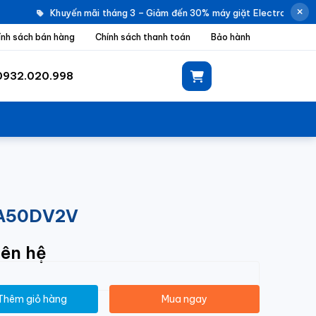
Khuyến mãi tháng 3 – Giảm đến 30% máy giặt Electrolux |
K
ính sách bán hàng
Chính sách thanh toán
Bảo hành
0932.020.998
RZA50DV2V
iên hệ
Thêm giỏ hàng
Mua ngay