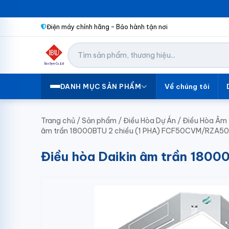
Điện máy chính hãng – Bảo hành tận nơi
Về chúng tôi
DANH MỤC SẢN PHẨM
Trang chủ
/
Sản phẩm
/
Điều Hòa Dự Án
/
Điều Hòa Âm 
âm trần 18000BTU 2 chiều (1 PHA) FCF50CVM/RZA5
Điều hòa Daikin âm trần 18