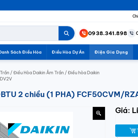
Ch
0938.341.898
Danh Sách Điều Hòa
Điều Hòa Dự Án
Điện Gia Dụng
Trần
/
Điều Hòa Daikin Âm Trần
/
Điều hòa Daikin
0DV2V
000BTU 2 chiều (1 PHA) FCF50CVM/
Giá: L