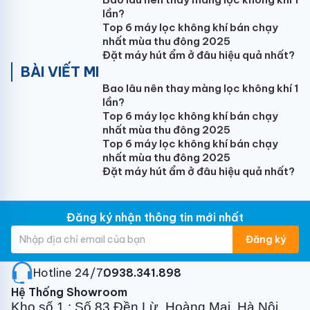
lần?
diện tích dưới 50m2 như: Phòng khách, phòng làm
Top 6 máy lọc không khí bán chạy
việc, cửa hàng, văn phòng, lớp học, nhà xưởng…
nhất mùa thu đông 2025
Đặt máy hút ẩm ở đâu hiệu quả nhất?
Mời Bạn tham khảo thêm bài viết sau để có thêm sự
BÀI VIẾT MI
lựa chọn cho mình nhé: [TOP 7]
Điều hòa Cây gia
Bao lâu nên thay màng lọc không khí 1
đình
được ưa chuộng nhất 2023
lần?
Điều hòa Gree làm lạnh cực nhanh, vận
Top 6 máy lọc không khí bán chạy
nhất mùa thu đông 2025
hành bền bỉ
Top 6 máy lọc không khí bán chạy
nhất mùa thu đông 2025
Thổi gió 4 hướng
Đặt máy hút ẩm ở đâu hiệu quả nhất?
Hệ thống quạt dàn lạnh được thiết kế có 1 cánh đảo
gió theo chiều dọc và 1 cánh đảo gió theo chiều
Đăng ký nhận thông tin mới nhất
ngang, giúp luồng gió thổi theo nhiều hướng và góc
độ khác nhau. Nhờ vậy, luồng gió sẽ được lan tỏa đều
Đăng ký
khắp mọi ngóc ngách của căn phòng, mang lại cảm
giác mát lạnh, sảng khoái và dễ chịu nhất cho bạn.
Hotline 24/7:
0938.341.898
Hệ Thống Showroom
Làm lạnh nhanh Turbo
Kho số 1 : Số 83 Đền Lừ, Hoàng Mai, Hà Nội