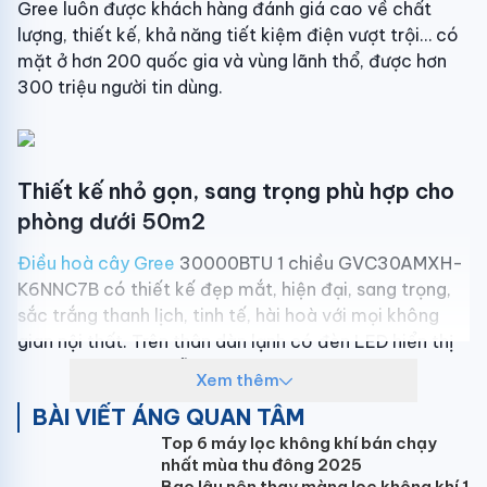
Gree luôn được khách hàng đánh giá cao về chất
lượng, thiết kế, khả năng tiết kiệm điện vượt trội… có
mặt ở hơn 200 quốc gia và vùng lãnh thổ, được hơn
300 triệu người tin dùng.
Thiết kế nhỏ gọn, sang trọng phù hợp cho
phòng dưới 50m2
Điều hoà cây Gree
30000BTU 1 chiều GVC30AMXH-
K6NNC7B có thiết kế đẹp mắt, hiện đại, sang trọng,
sắc trắng thanh lịch, tinh tế, hài hoà với mọi không
gian nội thất. Trên thân dàn lạnh có đèn LED hiển thị
nhiệt độ giúp bạn dễ dàng quan sát sử dụng. Các cửa
Xem thêm
gió được bố trí hợp lý, cửa gió thổi phía trên mặt
BÀI VIẾT ÁNG QUAN TÂM
trước và hai cửa hút ở hai bên sườn.
Top 6 máy lọc không khí bán chạy
Với công suất điều hòa cây 30000BTU (3HP), Gree
nhất mùa thu đông 2025
GVC30AMXH-K6NNC7B phù hợp lắp đặt cho phòng
Bao lâu nên thay màng lọc không khí 1