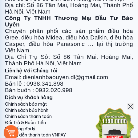
Địa chỉ: Số 86 Tân Mai, Hoàng Mai, Thành Phố
Khi bạn nhấn nút Turbo trên điều khiển, máy nén và
Hà Nội, Việt Nam
quạt dàn lạnh sẽ chạy tăng tải với công suất tối đa
Công Ty TNHH Thương Mại Đầu Tư Bảo
để hạ nhiệt độ phòng xuống nhanh chóng, tạo ra lưu
Uyên
lượng gió lớn hơn và thổi xa đến 6m. Bạn sẽ thoải mái
Chuyên phân phối các sản phẩm điều hòa
tận hưởng bầu không khí mát lạnh tức thì chỉ trong 3
Gree, điều
hòa Midea, điều hòa Daikin, điều hòa
phút.
Casper, điều hòa
Panasonic … tại thị trường
Việt Nam.
Sử dụng môi chất lạnh Gas R32 mới nhất
Địa Chỉ Trụ Sở: Số 86 Tân Mai, Hoàng Mai,
Thành Phố Hà Nội, Việt Nam
Điều hòa cây Gree 30000BTU GVC30AMXH-
Liên hệ Với Chúng Tôi
K6NNC7B sử dụng môi chất làm lạnh R32 mới và tối
Email: dienlanhbaouyen.dl@gmail.com
ưu nhất hiện nay. Gas R32 có hiệu suất làm lạnh cao
Bán lẻ : 0938.341.898
hơn 1,6 lần so với Gas R410A, giúp tiết kiệm điện năng
Bán buôn : 0932.020.998
vượt trội. Hơn nữa, Gas R32 còn thân thiện với môi
Dịch vụ khách hàng
trường, không làm ảnh hưởng đến tầng Ozone. Chính
Chính sách bảo mật
Chính sách bảo hành
vì vậy mà hầu hết tất cả các thương hiệu điều hòa
Chính sách thanh toán
đang chuyển dần sang sử dụng Gas R32 thay cho các
Đổi Trả & Hoàn Tiền
loại Gas cũ.
Hệ thống đại lý
Hướng dẫn thanh toán VNPAY
Tính đến hết tháng 7/2021 tại thị trường nước ta,