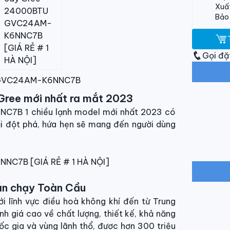
Xuất
Bảo
Gọi đặ
ều GVC24AM-K6NNC7B
ee mới nhất ra mắt 2023
7B 1 chiều lạnh model mới nhất 2023 có
ại đột phá, hứa hẹn sẽ mang đến người dùng
án chạy Toàn Cầu
i lĩnh vực điều hoà không khí đến từ Trung
 giá cao về chất lượng, thiết kế, khả năng
ốc gia và vùng lãnh thổ, được hơn 300 triệu