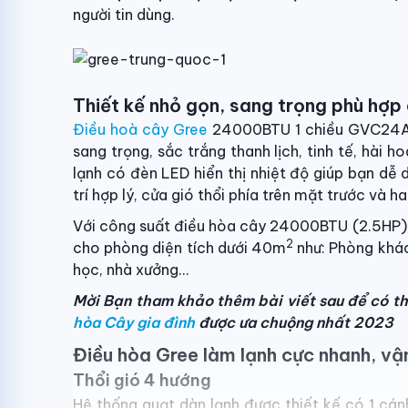
người tin dùng.
Thiết kế nhỏ gọn, sang trọng phù hợ
Điều hoà cây Gree
24000BTU 1 chiều GVC24AM
sang trọng, sắc trắng thanh lịch, tinh tế, hài h
lạnh có đèn LED hiển thị nhiệt độ giúp bạn dễ
trí hợp lý, cửa gió thổi phía trên mặt trước và ha
Với công suất điều hòa cây 24000BTU (2.5H
2
cho phòng diện tích dưới 40m
như: Phòng khác
học, nhà xưởng…
Mời Bạn tham khảo thêm bài viết sau để có t
hòa Cây gia đình
được ưa chuộng nhất 2023
Điều hòa Gree làm lạnh cực nhanh, vậ
Thổi gió 4 hướng
Hệ thống quạt dàn lạnh được thiết kế có 1 cán