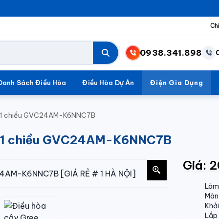
Ch
0938.341.898
Danh Sách Điều Hòa
Điều Hòa Dự Án
Điện Gia Dụng
U 1 chiều GVC24AM-K6NNC7B
U 1 chiều GVC24AM-K6NNC7B
Giá: 
Làm 
Màn 
Khởi
Lắp 