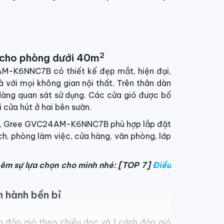
2
p cho phòng dưới 40m
-K6NNC7B có thiết kế đẹp mắt, hiện đại,
oà với mọi không gian nội thất. Trên thân dàn
 dàng quan sát sử dụng. Các cửa gió được bố
i cửa hút ở hai bên sườn.
P), Gree GVC24AM-K6NNC7B phù hợp lắp đặt
h, phòng làm việc, cửa hàng, văn phòng, lớp
hêm sự lựa chọn cho mình nhé: [TOP 7]
Điều
n hành bền bỉ
h đảo gió theo chiều dọc và 1 cánh đảo gió